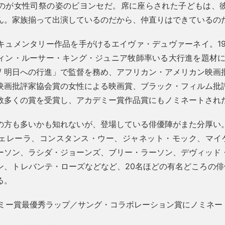
のが女性司祭の姿のビヨンセだ。席に座らされた子どもは、
ん。家族揃って出演しているのだから、仲直りはできているの
キュメンタリー作品を手がけるエイヴァ・デュヴァーネイ。19
ィン・ルーサー・キング・ジュニア牧師率いる大行進を題材にし
 / 明日への行進」で監督を務め、アフリカン・アメリカン映画
映画批評家協会賞の女性による映画賞、ブラック・フィルム批
数多くの賞を受賞し、アカデミー賞作品賞にもノミネートされ
の方も多いかも知れないが、登場している俳優陣がまた分厚い
ェレーラ、コンスタンス・ウー、ジャネット・モック、マイ
ーソン、ラシダ・ジョーンズ、ブリー・ラーソン、デヴィッド
ン、トレバンテ・ローズなどなど、20名ほどの有名どころの俳
る。
グラミー賞最優秀ラップ／サング・コラボレーション賞にノミネー