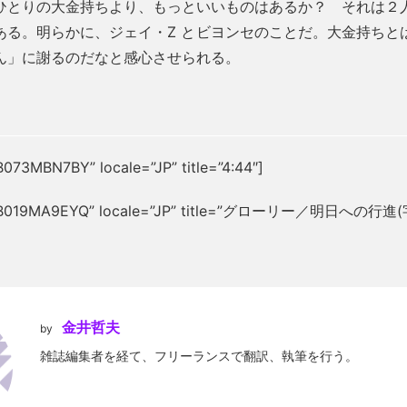
ひとりの大金持ちより、もっといいものはあるか？ それは２
ある。明らかに、ジェイ・Z とビヨンセのことだ。大金持ちと
ん」に謝るのだなと感心させられる。
B073MBN7BY” locale=”JP” title=”4:44″]
n=”B019MA9EYQ” locale=”JP” title=”グローリー／明日への行進
金井哲夫
by
雑誌編集者を経て、フリーランスで翻訳、執筆を行う。