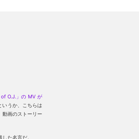
 of O.J.」の MV が
い。というか、こちらは
は、動画のストーリー
残した名言だ。