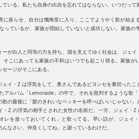
している。私たち自身の出自を忘れてはならない。いつだって
席に座らせ、自分は懺悔室に入り、ここでようやく歌が始まる。
版になっているが、家族が団結していないと成功しない。家族の
ィーが白人と同等の力を持ち、国を支えてゆく社会は、ジェイ・
、そこにあっても家族の不和はいつでも起こり得る。家族が
ッセージがそこにある。
ジェイ・Z は浮気をして、奥さんであるビヨンセを裏切ったこ
したアルバム「Lemonade」の中で、それを批判するような歌「S
の歌の最後に「髪のきれいなベッキーを呼べばいいじゃない」
・Z の浮気の相手とされた女性の名前だ。一方、ジェイ・Z は「Fa
オレを放っておいてくれ」と歌ってる。早い話が、ジェイ・Z 
めんなさい、仲良くしてね」と謝っているわけだ。