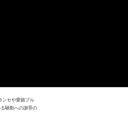
ヨンセや愛娘ブル
ある騒動への謝罪の