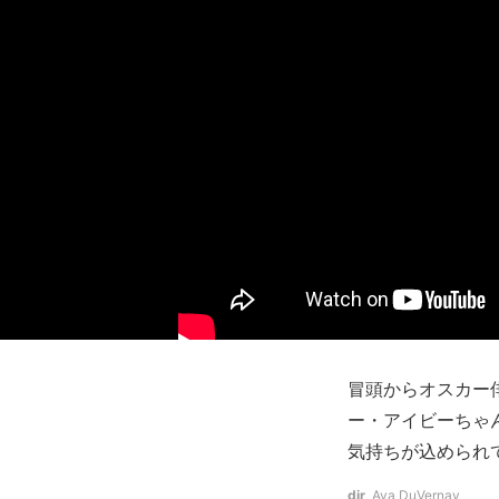
冒頭からオスカー
ー・アイビーちゃ
気持ちが込められ
dir
Ava DuVernay