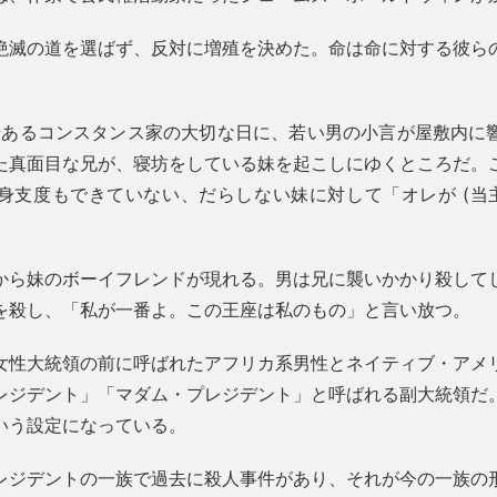
絶滅の道を選ばず、反対に増殖を決めた。命は命に対する彼ら
由緒あるコンスタンス家の大切な日に、若い男の小言が屋敷内に
た真面目な兄が、寝坊をしている妹を起こしにゆくところだ。
身支度もできていない、だらしない妹に対して「オレが (当主
から妹のボーイフレンドが現れる。男は兄に襲いかかり殺して
を殺し、「私が一番よ。この王座は私のもの」と言い放つ。
女性大統領の前に呼ばれたアフリカ系男性とネイティブ・アメ
レジデント」「マダム・プレジデント」と呼ばれる副大統領だ
いう設定になっている。
レジデントの一族で過去に殺人事件があり、それが今の一族の