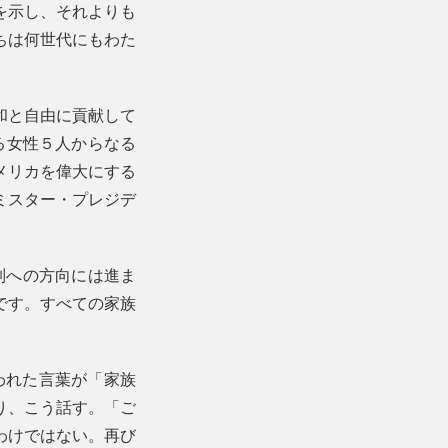
を示し、それよりも
ちは何世代にもわた
和と自由に貢献して
る女性５人からなる
メリカを偉大にする
ミスター・プレジデ
制への方向には進ま
です。すべての家族
われた言葉が「家族
なり、こう話す。「ご
わけではない。再び