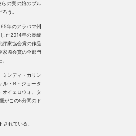
彼らの実の娘のブル
だろう。
65年のアラバマ州
た2014年の長編
批評家協会賞の作品
評家協会賞の全部門
た。
。ミンディ・カリン
ケル・B・ジョーダ
・オイェロウォ、タ
優がこの5分間のド
トされている。