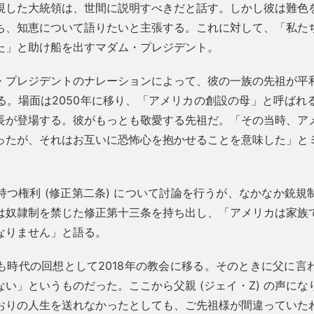
視した大統領は、世間に説明すべきだと話す。しかし彼は難色
ち、知恵について語りたいと主張する。これに対して、「私た
た」と助け船を出すマダム・プレジデント。
・プレジデントのナレーションによって、彼の一族の先祖が平
る。場面は2050年に移り、「アメリカの創設の母」と呼ばれ
長が登場する。彼がもっとも敬愛する先祖だ。「その当時、ア
ったが、それはお互いに恐怖心を抱かせることを意味した」と
。
持つ権利 (修正第二条) について討論を行うが、なかなか銃規
は奴隷制を禁じた修正第十三条を持ち出し、「アメリカは家族
なりません」と語る。
も時代の回想として2018年の教会に移る。そのときに父に言
い」というものだった。ここから父親 (ジェイ・Z) の声に
おりの人生を送れなかったとしても、ご先祖様が間違っていた