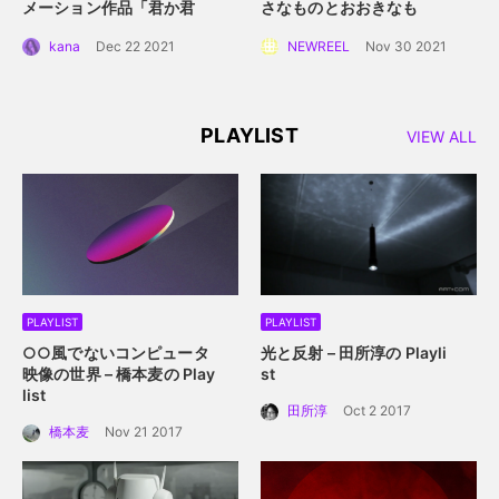
メーション作品「君か君
さなものとおおきなも
か」。白抜きのキャラクタ
の」。 手に取って読める絵
kana
Dec 22 2021
NEWREEL
Nov 30 2021
ーデザインと感情移入させ
本にするプロジェクト始動
るアニメーション誕生秘
話。
PLAYLIST
VIEW ALL
PLAYLIST
PLAYLIST
○○風でないコンピュータ
光と反射 – 田所淳の Playli
映像の世界 – 橋本麦の Play
st
list
田所淳
Oct 2 2017
橋本麦
Nov 21 2017