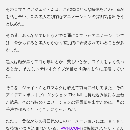
そのロマネクとジェイ・Z は、この歌にどんな映像を合わせるか
を話し合い、昔の黒人差別的なアニメーションの雰囲気を出そう
と決めた。
その昔、みんながテレビなどで普通に見ていたアニメーションで
は、今からすると黒人がかなり差別的に表現されていることが多
かった。
黒人は顔が黒くて唇が厚いとか、貧しいとか、スイカをよく食べ
るとか、そんなステレオタイプが当たり前のように定着してい
た。
そこを、ジェイ・Z とロマネクは敢えて前面に出してきた。その
アイデアをポストプロダクション The Millに持ち込み検討を重ね
た結果、その当時のアニメーションの雰囲気を出すために、昔の
手法で作ろうということになったのだ。
ただし、昔ながらの雰囲気のこのアニメーションには、さまざま
な技術がつぎ込まれている。
AWN.COM
に掲載されたザ・ミル