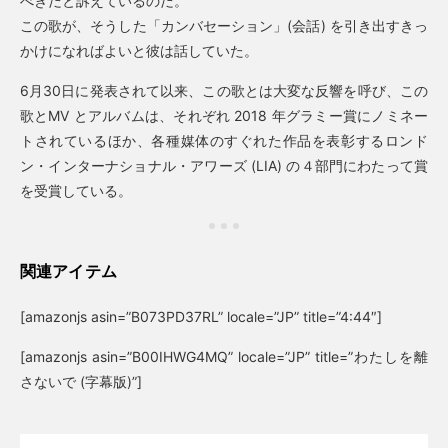
べきだと訴えているのだ。
この歌が、そうした「カンバセーション」(会話) を引き出すきっ
かけになればよいと彼は話していた。
6月30日に発表されて以来、この歌とは大変な反響を呼び、この
歌とMV とアルバムは、それぞれ 2018 年グラミー賞にノミネー
トされているほか、各種媒体のすぐれた作品を表彰するロンド
ン・インターナショナル・アワーズ (LIA) の４部門にわたって賞
を受賞している。
関連アイテム
[amazonjs asin=”B073PD37RL” locale=”JP” title=”4:44″]
[amazonjs asin=”B00IHWG4MQ” locale=”JP” title=”わたしを離
さないで (字幕版)”]