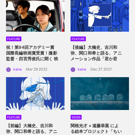
FEATURE
FEATURE
祝！第94回アカデミー賞
【後編】大橋史、吉川和
国際長編映画賞受賞！
撮影
弥、関口和希と語る、アニ
監督・四宮秀俊氏に聞く
映
メーション作品「君か君
画「ドライブ・マイ・カ
か」。つないだ手を通して
kana
Mar 29 2022
kana
Dec 27 2021
ー」におけるロケーション
描くアニメーション的心理
の魅力
描写。
FEATURE
NEWS
【前編】大橋史、吉川和
関根光才 × 遠藤恭葉 によ
弥、関口和希と語る、アニ
る絵本プロジェクト「ちい