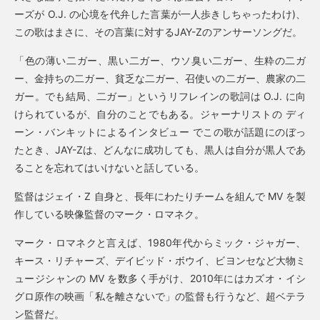
ーズが O.J. の心境を代弁した言葉が一人歩きしちゃったわけ)、
この歌はまさに、その言葉に対するJAY-Zのアンサーソングだ。
「色の薄い二ガー、黒い二ガー、ウソ臭い二ガー、生粋の二ガ
ー、金持ちの二ガー、貧乏な二ガー、召使いの二ガー、農家の二
ガー。でも結局、二ガー」というリフレインの歌詞は O.J. に向
けられているが、自分のことでもある。ジャーナリストの ディ
ーン・バンキットによるインタビュー でこの歌が話題にのぼっ
たとき、JAY-Zは、どんなに成功しても、黒人は自分が黒人であ
ることを忘れてはいけないと話している。
監督はジェイ・Z 自身と、長年にわたりチームを組んで MV を製
作している映像監督のマーク・ロマネク。
マーク・ロマネクと言えば、1980年代からミック・ジャガー、
キース・リチャーズ、デイビッド・ボウイ、ビヨンセなど大物ミ
ュージシャンの MV を数多く手がけ、2010年にはカズオ・イシ
グロ原作の映画「私を離さないで」の監督も行うなど、超ベテラ
ン監督だ。