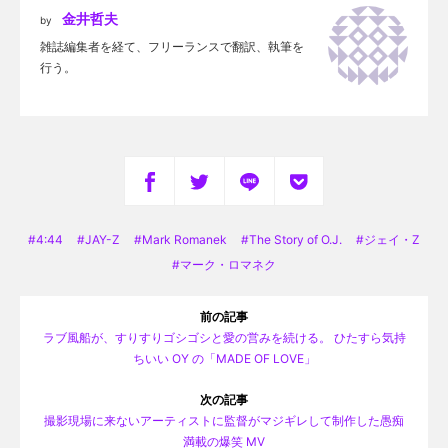
金井哲夫
by
雑誌編集者を経て、フリーランスで翻訳、執筆を
行う。
4:44
JAY-Z
Mark Romanek
The Story of O.J.
ジェイ・Z
マーク・ロマネク
前の記事
ラブ風船が、すりすりゴシゴシと愛の営みを続ける。 ひたすら気持
ちいい OY の「MADE OF LOVE」
次の記事
撮影現場に来ないアーティストに監督がマジギレして制作した愚痴
満載の爆笑 MV