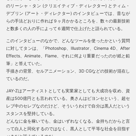
のリーシャ・タン (クリエイティブ・ディレクター) とティム・
デブリン (アート・ディレクター) のインタビューでは、昔なが
らの手法どおりに作れば９ヶ月かかるところを、数々の最新技術
と数多くの人の手によって６週間で仕上げたと語られている。
このインタビューのなかで、どんなツールを使ったかという質問
に対してタンは、「Photoshop、Illustrator、Cinema 4D、After
Effects、Animate、Flame、それに何より重要だったのが紙と鉛
筆」と答えていた。
手描きの背景、セルアニメーション、3D CGなどの技術が混在し
ているのだ。
JAY-Zはアーティストとしても実業家としても大成功を収め、資
産は500億円とも言われている。奥さんはビヨンセという、超セ
レブ中のセレブなのだけど、そういうわけで自分は黒人だという
スタンスを堅持している。
どんなに金を稼いでも、金はいずれなくなる。金持ちだからと言
って白人と同化するのではなく、黒人として平等な社会を目指す