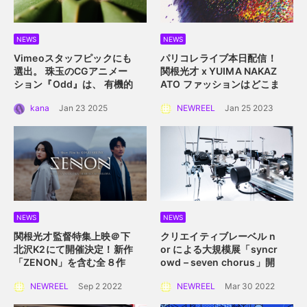
NEWS
NEWS
Vimeoスタッフピックにも
パリコレライブ本日配信！
選出。 珠玉のCGアニメー
関根光才 x YUIMA NAKAZ
ション『Odd』は、 有機的
ATO
ファッションはどこま
な植物の中に込められた規
で真にサステイナブルにな
kana
Jan 23 2025
NEWREEL
Jan 25 2023
則性を描く。
れるか？
NEWS
NEWS
関根光才監督特集上映＠下
クリエイティブレーベル n
北沢K2にて開催決定！
新作
or による大規模展
「syncr
「ZENON」を含む全８作
owd – seven chorus」開
品を一挙上映。
催！
2022年4月2日
NEWREEL
Sep 2 2022
NEWREEL
Mar 30 2022
（土）〜 4月10日（日）横
浜赤レンガ倉庫にて