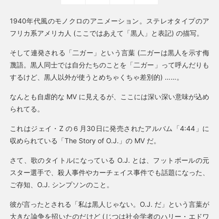
1940年代風のモノクロのアニメーション。ステレオタイプのア
フリカ系アメリカ人 (ここではあえて「黒人」と表記) の描写。
そして連発される「二ガー」という言葉 (二ガーは黒人を示す侮
蔑語。黒人同士では自分たちのことを「二ガー」って呼んだりも
するけど、黒人以外が使うとめちゃくちゃ差別的) ……。
なんとも自虐的な MV に見えるが、ここには深い深い意味が込め
られてる。
これはジェイ・Z の６月30日に発売されたアルバム「4:44」に
収められている「The Story of O.J.」の MV だ。
さて、歌のタイトルになっている O.J. とは、フットボールの元
スター選手で、殺人事件やカーチェイス事件でも話題になった、
ご存知、O.J. シンプソンのこと。
彼が言ったとされる「私は黒人じゃない。O.J. だ」という言葉が
大きな論争を招いたのだけど (じつは社会学者のハリー・エドワ