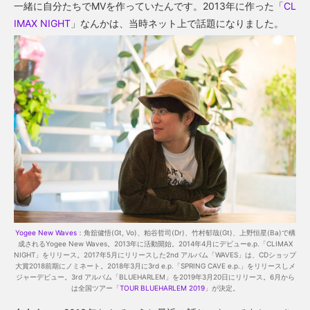
一緒に自分たちでMVを作っていたんです。2013年に作った「
CL
IMAX NIGHT
」なんかは、当時ネット上で話題になりました。
Yogee New Waves
：角舘健悟(Gt, Vo)、粕谷哲司(Dr)、竹村郁哉(Gt)、上野恒星(Ba)で構
成されるYogee New Waves。2013年に活動開始。2014年4月にデビューe.p.「CLIMAX
NIGHT」をリリース。2017年5月にリリースした2nd アルバム「WAVES」は、CDショップ
大賞2018前期にノミネート。2018年3月に3rd e.p.「SPRING CAVE e.p.」をリリースしメ
ジャーデビュー。3rd アルバム「BLUEHARLEM」を2019年3月20日にリリース。6月から
は全国ツアー「
TOUR BLUEHARLEM 2019
」が決定。