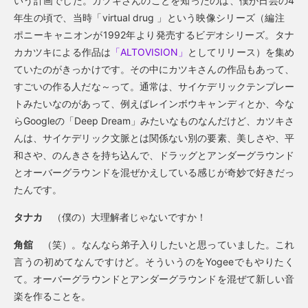
いう計画でした。カツキさんのことを知ったのは、僕が日芸の4
年生の頃で、当時「virtual drug 」という映像シリーズ（編注
ポニーキャニオンが1992年より発売するビデオシリーズ。タナ
カカツキによる作品は
「ALTOVISION」
としてリリース）を集め
ていたのがきっかけです。その中にカツキさんの作品もあって、
すごいの作る人だな～って。通常は、サイケデリックテンプレー
トみたいなのがあって、例えばレインボウキャンディとか、今な
らGoogleの「Deep Dream」みたいなものなんだけど、カツキさ
んは、サイケデリック文脈とは関係ない別の要素、美しさや、平
和さや、のんきさを持ち込んで、ドラッグとアンダーグラウンド
とオーバーグラウンドを混ぜかえしている感じが奇妙で好きだっ
たんです。
タナカ
（僕の）大理解者じゃないですか！
角舘
（笑）。なんなら弟子入りしたいと思っていました。これ
言うの初めてなんですけど。そういうのをYogeeでもやりたく
て。オーバーグラウンドとアンダーグラウンドを混ぜて新しい音
楽を作ることを。