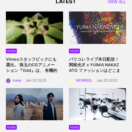
LATEST
VIEW ALL
NEWS
NEWS
Vimeoスタッフピックにも
パリコレライブ本日配信！
選出。 珠玉のCGアニメー
関根光才 x YUIMA NAKAZ
ション『Odd』は、 有機的
ATO
ファッションはどこま
な植物の中に込められた規
で真にサステイナブルにな
kana
Jan 23 2025
NEWREEL
Jan 25 2023
則性を描く。
れるか？
NEWS
NEWS