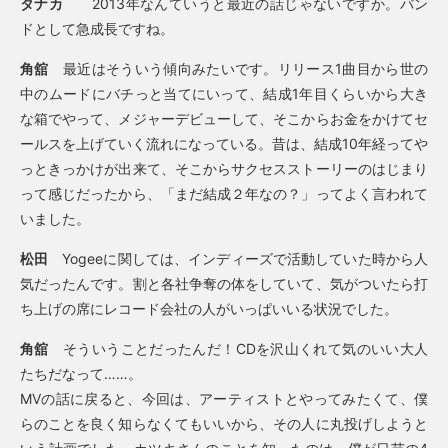
タナカ
2013年なんていうと最近の話じゃないですか。バン
ドとして急成長ですね。
角舘
最近はそういう傾向みたいです。リリース1曲目から世の
中のムードにバチっと当てにいって、結成1年目くらいから大き
な箱でやって、メジャーデビューして、そこからお金をかけてセ
ールスを上げていく流れになっている。昔は、結成10年経ってや
っときっかけが出来て、そこからサクセスストーリーのはじまり
って感じだったから、「まだ結成２年なの？」ってよく言われて
いました。
松田
Yogeeに関しては、インディーズで活動していた時から人
気だったんです。割と各社争奪の体をしていて、気がついたら打
ち上げの席にレコード会社の人がいっぱいいる状況でした。
角舘
そういうことだったんだ！CDを沢山くれて気のいい大人
たちだなって……。
MVの話に戻ると、今回は、アーティストとやってみたくて、僕
らのことを良く知らなくてもいいから、その人に丸投げしようと