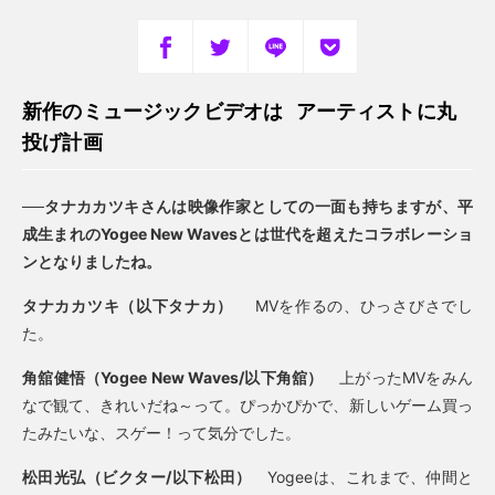
新作のミュージックビデオは アーティストに丸
投げ計画
──タナカカツキさんは映像作家としての一面も持ちますが、平
成生まれのYogee New Wavesとは世代を超えたコラボレーショ
ンとなりましたね。
タナカカツキ（以下タナカ）
MVを作るの、ひっさびさでし
た。
角舘健悟（Yogee New Waves/以下角舘）
上がったMVをみん
なで観て、きれいだね～って。ぴっかぴかで、新しいゲーム買っ
たみたいな、スゲー！って気分でした。
松田光弘（ビクター/以下松田）
Yogeeは、これまで、仲間と