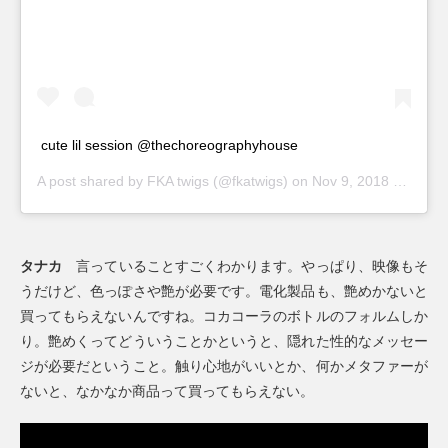
cute lil session @thechoreographyhouse
A post shared by
FKA twigs
(@fkatwigs) on
Nov 9, 2018 at 7:11am PST
タナカ
言っていることすごくわかります。やっぱり、映像もそ
うだけど、色っぽさや艶が必要です。電化製品も、艶めかないと
買ってもらえないんですね。コカコーラのボトルのフォルムしか
り。艶めくってどういうことかというと、隠れた性的なメッセー
ジが必要だということ。触り心地がいいとか、何かメタファーが
ないと、なかなか商品って買ってもらえない。