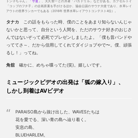
トン子ちゃん」
「サ道」
、天久聖一との共著「バカドリル」などがある。カプセルトイ
「コップのフチ子」の企画原案を手がけるほか、協会公認のサウナ大使であり、水草レイ
アウトの世界ランカーでもある（2016年 世界水草レイアウトコンテスト4位）。
タナカ
この話をもらった時、僕のことをあまり知らないんじゃ
ないかと思って、自分という人間を、ただのサウナ好きのおじさ
んではないぞって必死でプレゼンしましたよ。「僕も昔バンドや
っててさ～、だから信用してくれてダイジョブやで〜。僕、頑張
るし！」ってね。
角舘
確かに、めちゃ喋ってた(笑)。嬉しいです。
ミュージックビデオの出発は「狐の嫁入り」、
しかし到着はAVビデオ
PARAISO島から抜け出した、WAVESたちは
花を愛でる、深い青の島へ辿り着く。
安息の島、
BLUEHARLEM。