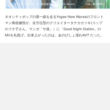
左）タナカカツキ 右）角舘健吾(Yogee New Waves) 写真／森本菜穂子
ネオシティポップの第一線を走るYogee New Wavesのフロント
マン角舘健悟が、全方位型のクリエイタータナカカツキ(コップ
のフチ子さん、マンガ「サ道」）に「Good Night Station」の
MVを丸投げ。出来上がったのは、あのびしょ濡れAV!? だった。