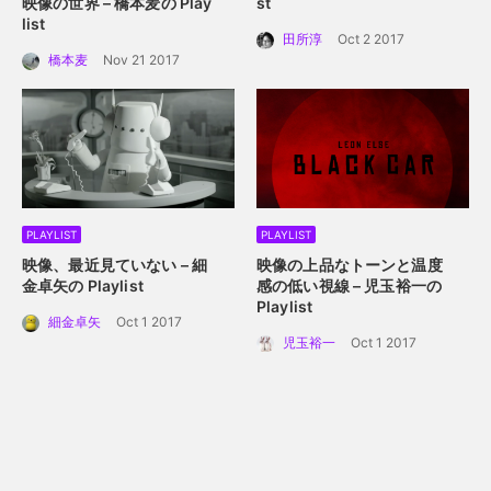
映像の世界 – 橋本麦の Play
st
list
田所淳
Oct 2 2017
橋本麦
Nov 21 2017
PLAYLIST
PLAYLIST
映像、最近見ていない – 細
映像の上品なトーンと温度
金卓矢の Playlist
感の低い視線 – 児玉裕一の
Playlist
細金卓矢
Oct 1 2017
児玉裕一
Oct 1 2017