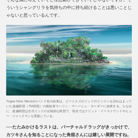
ういうシャングリラを気持ちの中に持ち続けることは悪いことじ
ゃないと思っているんです。
Yogee New Wavesのバンド名の由来は、ビートルズがインドのリシケシを訪れはまって
いた超越瞑想（TM瞑想）の創始者マハリシ・マヘーシュ・ヨーギーに由来する。ちなみ
に、超越瞑想は古代インドの伝統的な瞑想で、現在ではクリント・イーストウッドやヒュ
ー・ジャックマンも実践している。
──たたみかけるラストは、バーチャルドラッグがきっかけで、
カツキさんを知ることになった角舘さんには嬉しい展開ですね。