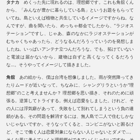
タナカ
めくった先に現れるのは、理想郷です。これも角舘くん
から、「みんなが豊かに暮らしている島」というお題をもらって
いてね。島といえば植物と共生しているイメージですからね。な
んですが、曲を聞いたら、めっちゃ都会でしたから、”ラジオス
テーション”ですし、じゃあ、森のなかにラジオステーションが
むちゃくちゃあったら、どうなるんだろうっていうのを発想しま
したね。いっぱいアンテナ立つんだろうな。でも、拓けていない
と電波は届かないから、建物は自ずと高くなってくるだろう
な…。そうやってイメージして描きました。
角舘
あの絵から、僕は台湾を想像しました。雨が突然降ってき
たりムードが近いなって。ちなみに、シャングリラというか“理
想郷”のこと考えませんか？ 理想郷を思い描き、それのために頑
張る。逆算してトライする。例えば恋愛をしました。けれど、そ
の人には浮気癖があって、失敗をして別れてしまうという負の連
鎖がある。その問題を解消するには、無人島で二人で住むしかな
いじゃないですか。そうなってくると、コンビニがないと困るけ
ど、そこで働く人は恋愛対象にならない人じゃないとダメで…。
そんな風に考えていくと理想郷ができていくじゃないですか。そ