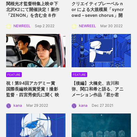
関根光才監督特集上映＠下
クリエイティブレーベル n
北沢K2にて開催決定！
新作
or による大規模展
「syncr
「ZENON」を含む全８作
owd – seven chorus」開
品を一挙上映。
催！
2022年4月2日
NEWREEL
Sep 2 2022
NEWREEL
Mar 30 2022
（土）〜 4月10日（日）横
浜赤レンガ倉庫にて
FEATURE
FEATURE
祝！第94回アカデミー賞
【後編】大橋史、吉川和
国際長編映画賞受賞！
撮影
弥、関口和希と語る、アニ
監督・四宮秀俊氏に聞く
映
メーション作品「君か君
画「ドライブ・マイ・カ
か」。つないだ手を通して
kana
Mar 29 2022
kana
Dec 27 2021
ー」におけるロケーション
描くアニメーション的心理
の魅力
描写。