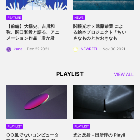
FEATURE
NEWS
【前編】大橋史、吉川和
関根光才 × 遠藤恭葉 によ
弥、関口和希と語る、アニ
る絵本プロジェクト「ちい
メーション作品「君か君
さなものとおおきなも
か」。白抜きのキャラクタ
の」。 手に取って読める絵
kana
Dec 22 2021
NEWREEL
Nov 30 2021
ーデザインと感情移入させ
本にするプロジェクト始動
るアニメーション誕生秘
話。
PLAYLIST
VIEW ALL
PLAYLIST
PLAYLIST
○○風でないコンピュータ
光と反射 – 田所淳の Playli