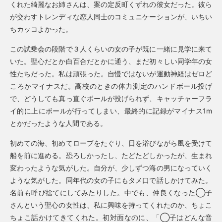
くれた綺麗なお姉さんは、案の定反町くずれの彼女だった。彼ら
が交わすトレンディな恋人同士のコミュニケーションが、いちい
ちカッコよかった。
この試乗会の段階で３人くらいの女の子が既に一緒に見学に来て
いた。聖心だとか白百合だとかに通う、まだ初々しい同学年の女
性たちだった。私は頑張った。自慢ではないが運動神経はゼロど
ころかマイナスだ。高校のときの体力測定のハンドボール投げ
で、どうしても真っ直ぐボールが投げられず、キャッチャーフラ
イ的に上にボールが行ってしまい、最終的に記録がマイナス1m
とかだったような人間である。
初めての海、初めてロープをたぐり、日を浴びながら風を受けて
船を前に進める。恐ろしかったし、たどたどしかったが、生まれ
変わったような気がした。自分が、少しずつ海の男になっていく
ような気がした。同年代の女の子にもタメ口で話しかけてみた。
名前も呼び捨てにしてみたりした。中でも、仲良くなった◯子
さんという聖心の女性は、私に興味を持ってくれたのか、ちょこ
ちょこ話かけてきてくれた。初対面なのに、「◯子はどんな音