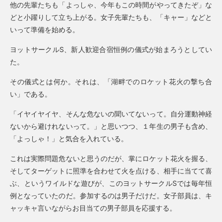
他の先輩たちも「よっしゃ、今年もこの時間がやってきたぞ」な
どと小躍りして立ち上がる。女子先輩たちも、「キャー」などと
いって準備を始める。
ヨットサークルS、新人歓迎合宿恒例の儀式が始まろうとしてい
た。
その儀式とは何か。それは、「湖畔でのロケット花火の撃ち合
い」である。
「イヤイヤイヤ、そんな危ないの聞いてないって。自分運動神経
ないから避けれないって。」と思いつつ、１年生の男子も含め、
「よっしゃ！」と気合を入れている。
これは実際問題危ないと思うのだが、掌にロケット花火を握る、
そしてターゲットに照準を合わせて火を点ける、相手に当てて喜
ぶ、というワイルドな遊びが、このヨットサークルSでは毎年恒
例となっていたのだ。参加するのは男子だけだ。女子部員は、キ
ャッキャ言いながらお目当ての男子部員を応援する。