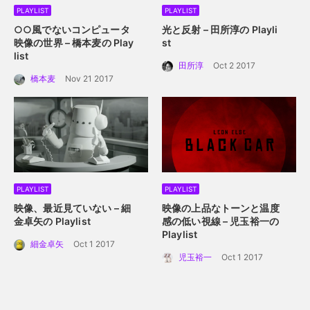
PLAYLIST
PLAYLIST
○○風でないコンピュータ
光と反射 – 田所淳の Playli
映像の世界 – 橋本麦の Play
st
list
田所淳
Oct 2 2017
橋本麦
Nov 21 2017
PLAYLIST
PLAYLIST
映像、最近見ていない – 細
映像の上品なトーンと温度
金卓矢の Playlist
感の低い視線 – 児玉裕一の
Playlist
細金卓矢
Oct 1 2017
児玉裕一
Oct 1 2017