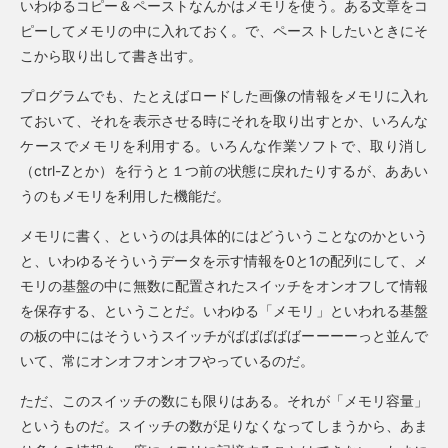
いわゆるコピー＆ペーストなんかはメモリを使う。ある文章をコ
ピーしてメモリの中に入れておく。で、ペーストしたいときにそ
こから取り出して書き出す。
プログラムでも、たとえばロードした画像の情報をメモリに入れ
ておいて、それを表示させる時にそれを取り出すとか、いろんな
ケースでメモリを利用する。いろんな作業ソフトで、取り消し
（ctrl-Zとか）を行うと１つ前の状態に戻れたりするが、ああい
うのもメモリを利用した機能だ。
メモリに書く、というのは具体的にはどういうことなのかという
と、いわゆるそういうデータを示す情報を0と1の配列にして、メ
モリの基盤の中に無数に配置されたスイッチをオンオフして情報
を保存する、ということだ。いわゆる「メモリ」といわれる基盤
の板の中にはそういうスイッチがばばばばばーーーーっと並んで
いて、常にオンオフオンオフやっているのだ。
ただ、このスイッチの数にも限りはある。それが「メモリ容量」
というものだ。スイッチの数が足りなくなってしまうから、あま