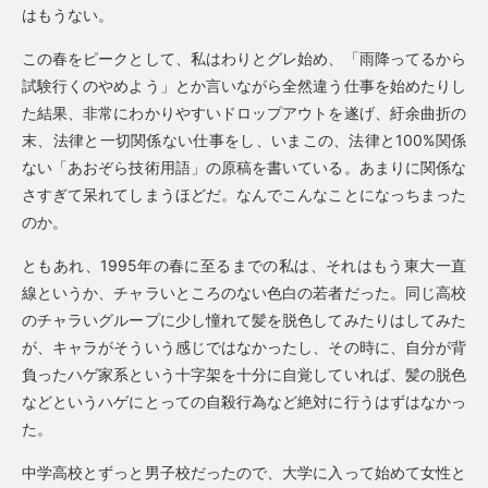
はもうない。
この春をピークとして、私はわりとグレ始め、「雨降ってるから
試験行くのやめよう」とか言いながら全然違う仕事を始めたりし
た結果、非常にわかりやすいドロップアウトを遂げ、紆余曲折の
末、法律と一切関係ない仕事をし、いまこの、法律と100%関係
ない「あおぞら技術用語」の原稿を書いている。あまりに関係な
さすぎて呆れてしまうほどだ。なんでこんなことになっちまった
のか。
ともあれ、1995年の春に至るまでの私は、それはもう東大一直
線というか、チャラいところのない色白の若者だった。同じ高校
のチャラいグループに少し憧れて髪を脱色してみたりはしてみた
が、キャラがそういう感じではなかったし、その時に、自分が背
負ったハゲ家系という十字架を十分に自覚していれば、髪の脱色
などというハゲにとっての自殺行為など絶対に行うはずはなかっ
た。
中学高校とずっと男子校だったので、大学に入って始めて女性と