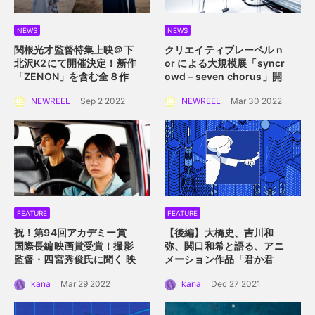
NEWS
NEWS
関根光才監督特集上映＠下
クリエイティブレーベル n
北沢K2にて開催決定！
新作
or による大規模展
「syncr
「ZENON」を含む全８作
owd – seven chorus」開
品を一挙上映。
催！
2022年4月2日
NEWREEL
Sep 2 2022
NEWREEL
Mar 30 2022
（土）〜 4月10日（日）横
浜赤レンガ倉庫にて
FEATURE
FEATURE
祝！第94回アカデミー賞
【後編】大橋史、吉川和
国際長編映画賞受賞！
撮影
弥、関口和希と語る、アニ
監督・四宮秀俊氏に聞く
映
メーション作品「君か君
画「ドライブ・マイ・カ
か」。つないだ手を通して
kana
Mar 29 2022
kana
Dec 27 2021
ー」におけるロケーション
描くアニメーション的心理
の魅力
描写。