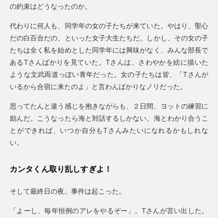
の約束はどうなったのか。
代わりに何人も、同学年の女の子たちが来ていた。やはり、聖心
だの白百合だの、といった女子大生たちだ。しかし、その女の子
たちは全く私を始めとした同学年には興味がなく、みんな部長で
あるTさんばかりを見ていた。Tさんは、さわやかを絵に描いた
ような文武両道っぽい青年だった。女の子たちは皆、「Tさんが
いるから合宿に来たのよ」と言わんばかりなノリだった。
思ってたんと違う感じを抱きながらも、２日間、ヨットの練習に
励んだ。こうなったら海と対話するしかない。海とわかり合うこ
とができれば、いつか自分もTさんみたいになれるかもしれな
い。
カンタくん取り乱しすぎよ！
そして最終日の夜。事件は起こった。
「よーし、毎年恒例のアレをやるぞー」。Tさんが言い出した。