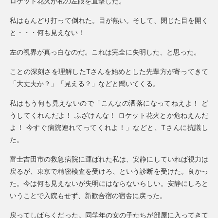
ロケット花火が私の左眼を直撃した。
私はもんどり打って倒れた。目が熱い。そして、閉じた目を開く
と・・・何も見えない！
左の視界が真っ白なのだ。これは完全に失明した、と思った。
ことの深刻さを理解したTさんを始めとした先輩方が寄ってきて
「大丈夫か？」「見える？」などと聞いてくる。
私はもう何も見えないので「こんなの洒落になってねえよ！ ど
うしてくれんだよ！ ふざけんな！ ロケット花火とか危ねえんだ
よ！ 今すぐ病院連れてってくれよ！」などと、Tさんに抗議し
た。
富士吉田市の救急病院に運ばれた私は、安静にしていれば視力は
戻るが、東京で精密検査を受けろ、という診断を受けた。良かっ
た。今は何も見えないが失明にはならないらしい。安静にしろと
いうことで入院もせず、新歓合宿の宿舎に戻った。
戻ってしばらくだった。同学年の女の子たちが部屋に入ってきて