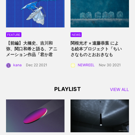
FEATURE
NEWS
【前編】大橋史、吉川和
関根光才 × 遠藤恭葉 によ
弥、関口和希と語る、アニ
る絵本プロジェクト「ちい
メーション作品「君か君
さなものとおおきなも
か」。白抜きのキャラクタ
の」。 手に取って読める絵
kana
Dec 22 2021
NEWREEL
Nov 30 2021
ーデザインと感情移入させ
本にするプロジェクト始動
るアニメーション誕生秘
話。
PLAYLIST
VIEW ALL