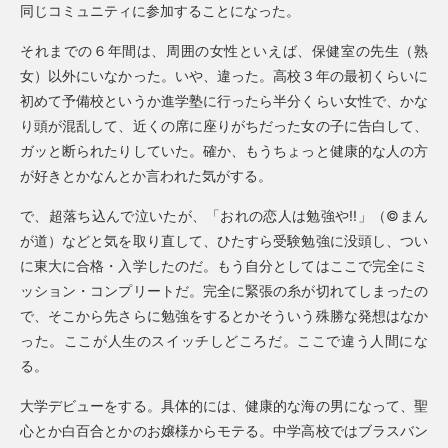
同じコミュニティに参加することになった。
それまでの６年間は、周囲の女性といえば、保健室の先生（熟
女）以外にいなかった。いや、違った。高校３年の最初くらいに
初めて予備校というか進学塾に行ったら半分くらい女性で、かな
り頭が混乱して、近くの席に座りがちだった女の子に告白して、
ガッと断られたりしていた。確か、もうちょっと健康的な人の方
が好きとかなんとか言われた気がする。
で、超落ち込んで泣いたが、「おれの恋人は勉強や!!」（©まん
が道）などと気を取り直して、ひたすら受験勉強に没頭し、つい
に東大に合格・入学したのだ。もう自分としてはここで完全にミ
ッション・コンプリートだ。完全に緊張の糸が切れてしまったの
で、そこから先さらに勉強をするとかそういう殊勝な発想はなか
った。ここが人生のスイッチしどころだ。ここで違う人間にな
る。
大学デビューをする。具体的には、健康的な海の男になって、聖
心とか白百合とかのお嬢様からモテる。中学高校ではブラスバン