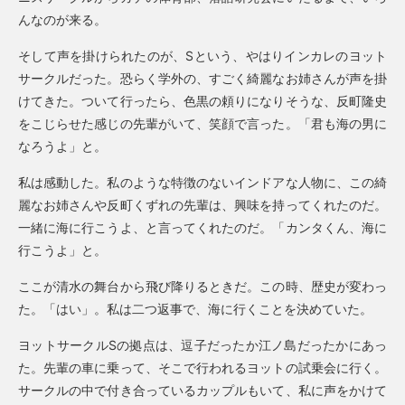
んなのが来る。
そして声を掛けられたのが、Sという、やはりインカレのヨット
サークルだった。恐らく学外の、すごく綺麗なお姉さんが声を掛
けてきた。ついて行ったら、色黒の頼りになりそうな、反町隆史
をこじらせた感じの先輩がいて、笑顔で言った。「君も海の男に
なろうよ」と。
私は感動した。私のような特徴のないインドアな人物に、この綺
麗なお姉さんや反町くずれの先輩は、興味を持ってくれたのだ。
一緒に海に行こうよ、と言ってくれたのだ。「カンタくん、海に
行こうよ」と。
ここが清水の舞台から飛び降りるときだ。この時、歴史が変わっ
た。「はい」。私は二つ返事で、海に行くことを決めていた。
ヨットサークルSの拠点は、逗子だったか江ノ島だったかにあっ
た。先輩の車に乗って、そこで行われるヨットの試乗会に行く。
サークルの中で付き合っているカップルもいて、私に声をかけて