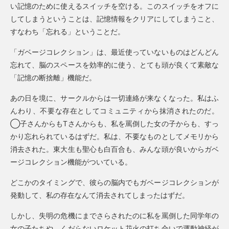
い記憶のために使えるスイッチを空ける。このスイッチをオフに
してしまうということは、記憶情報をクリアにしてしまうこと、
すなわち「忘れる」ということだ。
「ガベージコレクション」は、最近使っていないものはどんどん
忘れて、脳のスペースを効率的に使う、とても頭が良くて素敵な
「記憶の断捨離」機能だ。
あの日を境に、サークルからは一切連絡が来なくなった。私はふ
んわり、不要な存在としてコミュニティから抹消されたのだ。
◯子さんからもTさんからも、私を罵倒した女の子からも、すっ
かり忘れられているはずだ。私は、不要なものとしてメモリから
消去された。東大生も聖心も白百合も、みんな頭が良いからガベ
ージコレクション機能がついている。
どこかのタイミングで、彼らの脳内でもガベージコレクションが
発動して、私の存在なんて消去されてしまったはずだ。
しかし、失明の危機にまでさらされたのに私を罵倒した同学年の
女の子たちや、くだらないロケット花火の打ち合いで運動神経が