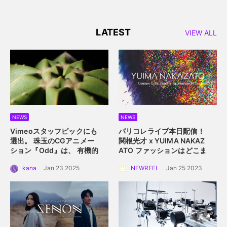
LATEST
VIEW ALL
NEWS
NEWS
Vimeoスタッフピックにも
パリコレライブ本日配信！
選出。 珠玉のCGアニメー
関根光才 x YUIMA NAKAZ
ション『Odd』は、 有機的
ATO
ファッションはどこま
な植物の中に込められた規
で真にサステイナブルにな
kana
Jan 23 2025
NEWREEL
Jan 25 2023
則性を描く。
れるか？