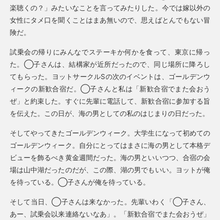
楽聴くの？」みたいなことを言ってみたりした。今では嫁以外の
女性にタメ口を聞くことはまあ無いので、思えばとんでもない冒
険だ。
試乗会の帰りにみんなでステーキか何かを食って、東京に帰っ
た。◯子さんは、結構家が近所だったので、同じ場所に降ろし
てもらった。ヨットサークルSの次のイベントは、ゴールデンウ
ィークの新歓合宿だ。◯子さんと私は「新歓合宿でまた会おう
ぜ」と約束した。すぐに先輩に電話して、新歓合宿に参加する旨
を伝えた。この日が、海の男としての私のはじまりの日だった。
そしてやってきたゴールデンウィーク。大学生になって初めての
ゴールデンウィーク。自分にとってはまさに海の男として本格デ
ビューを飾るべき黄金週間だった。海の男といいつつ、合宿の会
場は山中湖だったのだが、この際、湖の男でもいい。ヨットが俺
を待っている。◯子さんが俺を待っている。
そして当日、◯子さんは来なかった。先輩いわく「◯子さん、
あー、試乗会以来連絡ないなあ」。「新歓合宿でまた会おうぜ」