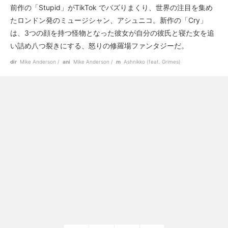
前作の「Stupid」がTikTok でバズりまくり、世界の注目を集め
たロンドン発のミュージシャン、アシュニコ。新作の「Cry」
は、3つの顔を持つ怪物となった彼女が自分の彼氏と寝た女を追
い詰め八つ裂きにする、怒りの修羅場ファンタジーだ。
dir
Mike Anderson
ani
Mike Anderson
m
Ashnikko (feat. Grimes)