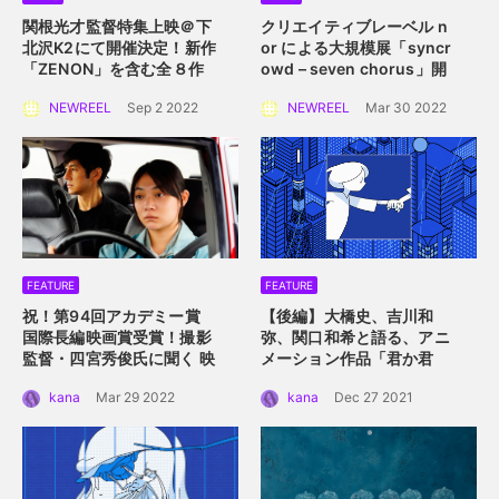
関根光才監督特集上映＠下
クリエイティブレーベル n
北沢K2にて開催決定！
新作
or による大規模展
「syncr
「ZENON」を含む全８作
owd – seven chorus」開
品を一挙上映。
催！
2022年4月2日
NEWREEL
Sep 2 2022
NEWREEL
Mar 30 2022
（土）〜 4月10日（日）横
浜赤レンガ倉庫にて
FEATURE
FEATURE
祝！第94回アカデミー賞
【後編】大橋史、吉川和
国際長編映画賞受賞！
撮影
弥、関口和希と語る、アニ
監督・四宮秀俊氏に聞く
映
メーション作品「君か君
画「ドライブ・マイ・カ
か」。つないだ手を通して
kana
Mar 29 2022
kana
Dec 27 2021
ー」におけるロケーション
描くアニメーション的心理
の魅力
描写。