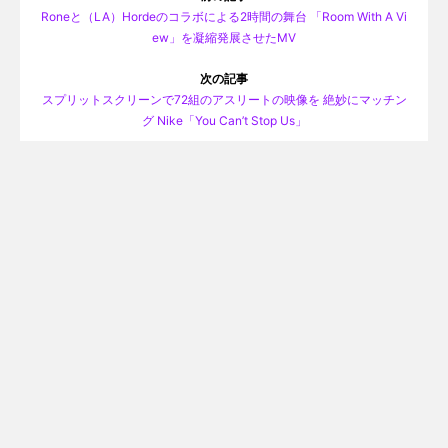
Roneと（LA）Hordeのコラボによる2時間の舞台 「Room With A Vi
ew」を凝縮発展させたMV
次の記事
スプリットスクリーンで72組のアスリートの映像を 絶妙にマッチン
グ Nike「You Can’t Stop Us」