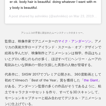
er ok. body hair is beautiful. doing whatever I want with m
y body is beautiful.
A post shared by
ashnikko
(@ashnikko) on
Mar 23, 2019 at 9:39am PDT
アシュニコの手首に刻まれたムーンスティックのタトゥー。
監督は、映像作家でアニメーターの
マイク・アンダーソン
。アメ
リカの美術大学ロードアイランド・スクール・オブ・デザインで
絵画を学んだが、映像制作とアニメーションは独学。作品はちょ
いとグロい感じのものが多く、ほぼすべてにヘンリー・ムーアの
彫刻みたいな胴体の一部が欠損した異形の人物が登場する。
代表作に、SXSW 2017でプレミア公開され、360度動画として
初めてVimeoの「Best of the Year」賞を獲得した「
the Giant
」
がある。アンダーソン監督の多くの作品がそうであるように、粘
土でキャラクターやセットを作り、すべてを3Dスキャンして、
モーションキャプチャーと組み合わせてデジタル・アニメーショ
ンに仕上げている。