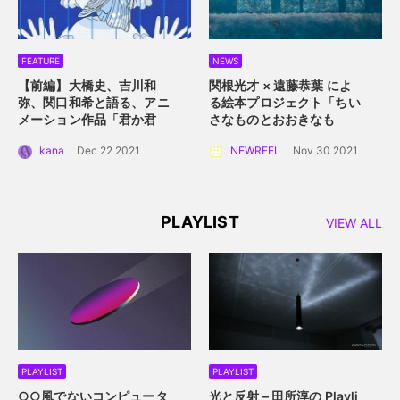
FEATURE
NEWS
【前編】大橋史、吉川和
関根光才 × 遠藤恭葉 によ
弥、関口和希と語る、アニ
る絵本プロジェクト「ちい
メーション作品「君か君
さなものとおおきなも
か」。白抜きのキャラクタ
の」。 手に取って読める絵
kana
Dec 22 2021
NEWREEL
Nov 30 2021
ーデザインと感情移入させ
本にするプロジェクト始動
るアニメーション誕生秘
話。
PLAYLIST
VIEW ALL
PLAYLIST
PLAYLIST
○○風でないコンピュータ
光と反射 – 田所淳の Playli