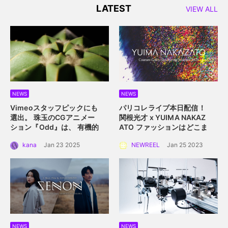
LATEST
VIEW ALL
NEWS
NEWS
Vimeoスタッフピックにも
パリコレライブ本日配信！
選出。 珠玉のCGアニメー
関根光才 x YUIMA NAKAZ
ション『Odd』は、 有機的
ATO
ファッションはどこま
な植物の中に込められた規
で真にサステイナブルにな
kana
Jan 23 2025
NEWREEL
Jan 25 2023
則性を描く。
れるか？
NEWS
NEWS