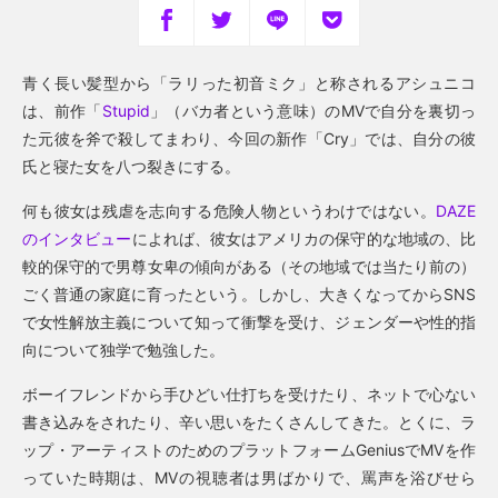
青く長い髪型から「ラリった初音ミク」と称されるアシュニコ
は、前作「
Stupid
」（バカ者という意味）のMVで自分を裏切っ
た元彼を斧で殺してまわり、今回の新作「Cry」では、自分の彼
氏と寝た女を八つ裂きにする。
何も彼女は残虐を志向する危険人物というわけではない。
DAZE
のインタビュー
によれば、彼女はアメリカの保守的な地域の、比
較的保守的で男尊女卑の傾向がある（その地域では当たり前の）
ごく普通の家庭に育ったという。しかし、大きくなってからSNS
で女性解放主義について知って衝撃を受け、ジェンダーや性的指
向について独学で勉強した。
ボーイフレンドから手ひどい仕打ちを受けたり、ネットで心ない
書き込みをされたり、辛い思いをたくさんしてきた。とくに、ラ
ップ・アーティストのためのプラットフォームGeniusでMVを作
っていた時期は、MVの視聴者は男ばかりで、罵声を浴びせら