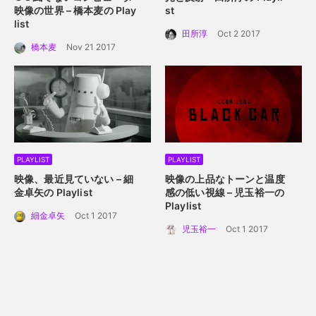
映像の世界 – 橋本麦の Play
st
list
田所淳
Oct 2 2017
橋本麦
Nov 21 2017
PLAYLIST
PLAYLIST
映像、最近見ていない – 細
映像の上品なトーンと温度
金卓矢の Playlist
感の低い視線 – 児玉裕一の
Playlist
細金卓矢
Oct 1 2017
児玉裕一
Oct 1 2017