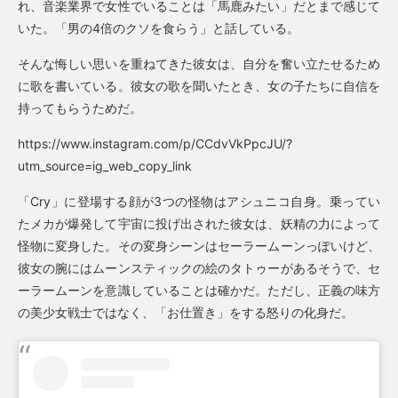
れ、音楽業界で女性でいることは「馬鹿みたい」だとまで感じて
いた。「男の4倍のクソを食らう」と話している。
そんな悔しい思いを重ねてきた彼女は、自分を奮い立たせるため
に歌を書いている。彼女の歌を聞いたとき、女の子たちに自信を
持ってもらうためだ。
https://www.instagram.com/p/CCdvVkPpcJU/?
utm_source=ig_web_copy_link
「Cry」に登場する顔が3つの怪物はアシュニコ自身。乗ってい
たメカが爆発して宇宙に投げ出された彼女は、妖精の力によって
怪物に変身した。その変身シーンはセーラームーンっぽいけど、
彼女の腕にはムーンスティックの絵のタトゥーがあるそうで、セ
ーラームーンを意識していることは確かだ。ただし、正義の味方
の美少女戦士ではなく、「お仕置き」をする怒りの化身だ。