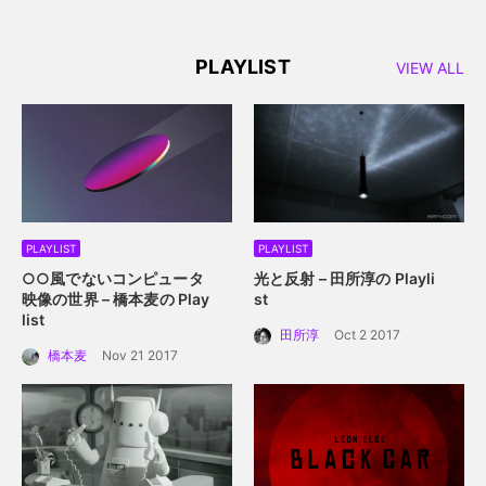
るアニメーション誕生秘
話。
PLAYLIST
VIEW ALL
PLAYLIST
PLAYLIST
○○風でないコンピュータ
光と反射 – 田所淳の Playli
映像の世界 – 橋本麦の Play
st
list
田所淳
Oct 2 2017
橋本麦
Nov 21 2017