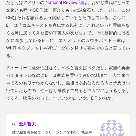
たとえばアメリカの
National Review 誌
は、おやじ世代にとって
文化とも呼べるE.T.は「何よりも心の試金石だった」とし、この
CMはそれを忘れるよう奨励していると批判している。さらに、
E.T.は「コムキャストを宣伝する以外に、これといった理由もな
く地球に戻ってきた昔の宇宙人の友だち」で、その技術的にはる
かに進歩しているE.T.に、エリオットのカウチポテト一家は、
Wi-Fi やタブレットやVRゴーグルを見せて喜んでいると言ってい
る。
ストーリーに意外性はなく、ベタと言えばベタだし、家族の再会
ってタイトルなのにE.T.は家族を置いて遠い地球まで一人で来ち
ゃてるのもワケわからないし、最後はああなるだろうと予想はつ
いていたものの、やっぱり最後まで見るとウカツにもうるうるし
てくる。映像の力って、すごいのね。いや、E.T.の力か。
金井哲夫
by
雑誌編集者を経て、フリーランスで翻訳、執筆を