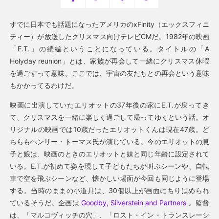
すでに日本でも話題になったアメリカのxFinity（エックスフィニ
ティー）が放送したクリスマス向けテレビCMだ。1982年の映画
「E.T.」の続編ということになっている。タイトルの「A
Holyday reunion」とは、家族が再会して一緒にクリスマス休暇
を過ごすって意味。ここでは、宇宙の友だちとの再会という意味
もかかってるわけだ。
映画に出演していたエリオットの37年後の家にE.T.が戻ってき
て、クリスマスを一緒に楽しく過ごして帰ってゆくという話。オ
リジナルの映画では10歳だったエリオットくんは現在47歳。ど
ちらもヘンリー・トーマス氏が演じている。今のエリオットの息
子と娘は、映画のときのエリオットと妹と同じ年齢に設定されて
いる。E.T.が初めて姿を現して子どもたちが叫ぶシーンや、自転
車で空を飛ぶシーンなど、懐かしい場面が今回も同じように登場
する。当時のままの小道具は、30個以上が画面にちりばめられ
ているそうだ。企画は
Goodby, Silverstein and Partners
。監督
は、「マルコヴィッチの穴」、「ロスト・イン・トランスレーシ