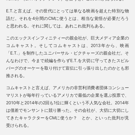
E.T.と言えば、その世代にとっては単なる映画を超えた特別な物
語だ。それを4分間のCMに使うとは、相当な覚悟が必要だろう
と思われる。それに関しては、あれこれ批判もある。
このエックスインフィニティーの親会社が、巨大メディア企業の
コムキャスト。そしてコムキャストは、2013年から、映画
「E.T.」を制作したユニバーサル・ピクチャーズの親会社だ。そ
んなわけで、今まで続編を作らずE.T.を大切に守ってきたスピル
バーグのオーケーを取り付けて宣伝に引っ張り出したのかとも邪
推される。
コムキャストと言えば、アメリカの非営利消費者団体コンシュー
マリストが毎年行っているアメリカで最低の企業を選ぶ投票で、
2010年と2014年の2回も1位に輝くという不人気な会社。2014年
は僅差でモンサントに競り勝った。その会社が、大切に大切にし
てきたキャラクターをCMに使うか？ とか、といった批判が見
受けられる。