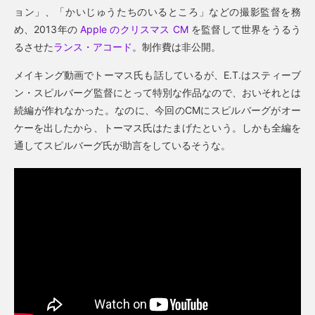
ョン」、「かいじゅうたちのいるところ」などの撮影監督を務
め、2013年の
Apple のクリスマス CM
を監督して世界をうるう
るさせた
ランス・アコード
。制作費は非公開。
メイキング動画でトーマス氏も話しているが、E.T.はスティーブ
ン・スピルバーグ監督にとって特別な作品なので、おいそれとは
続編が作れなかった。なのに、今回のCMにスピルバーグがオー
ケーを出したから、トーマス氏はたまげたという。しかも全編を
通してスピルバーグ氏が助言をしているそうな。