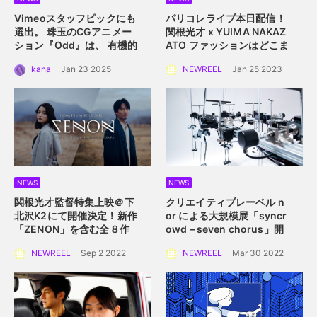
Vimeoスタッフピックにも
パリコレライブ本日配信！
選出。 珠玉のCGアニメー
関根光才 x YUIMA NAKAZ
ション『Odd』は、 有機的
ATO
ファッションはどこま
な植物の中に込められた規
で真にサステイナブルにな
kana
Jan 23 2025
NEWREEL
Jan 25 2023
則性を描く。
れるか？
NEWS
NEWS
関根光才監督特集上映＠下
クリエイティブレーベル n
北沢K2にて開催決定！
新作
or による大規模展
「syncr
「ZENON」を含む全８作
owd – seven chorus」開
品を一挙上映。
催！
2022年4月2日
NEWREEL
Sep 2 2022
NEWREEL
Mar 30 2022
（土）〜 4月10日（日）横
浜赤レンガ倉庫にて