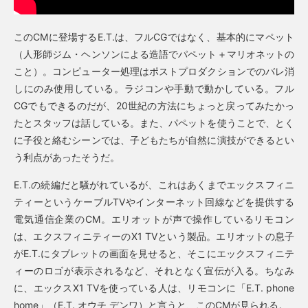
このCMに登場するE.T.は、フルCGではなく、基本的にマペット
（人形師ジム・ヘンソンによる造語でパペット＋マリオネットの
こと）。コンピューター処理はポストプロダクションでのバレ消
しにのみ使用している。ラジコンや手動で動かしている。フル
CGでもできるのだが、20世紀の方法にちょっと戻ってみたかっ
たとスタッフは話している。また、パペットを使うことで、とく
に子役と絡むシーンでは、子どもたちが自然に演技ができるとい
う利点があったそうだ。
E.T.の続編だと騒がれているが、これはあくまでエックスフィニ
ティーというケーブルTVやインターネット回線などを提供する
電気通信企業のCM。エリオットが声で操作しているリモコン
は、エクスフィニティーのX1 TVという製品。エリオットの息子
がE.T.にタブレットの画面を見せると、そこにエックスフィニテ
ィーのロゴが表示されるなど、それとなく宣伝が入る。ちなみ
に、エックスX1 TVを使っている人は、リモコンに「E.T. phone
home」（E.T. オウチ デンワ）と言うと、このCMが見られる。