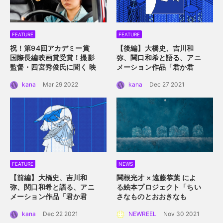
FEATURE
FEATURE
祝！第94回アカデミー賞
【後編】大橋史、吉川和
国際長編映画賞受賞！
撮影
弥、関口和希と語る、アニ
監督・四宮秀俊氏に聞く
映
メーション作品「君か君
画「ドライブ・マイ・カ
か」。つないだ手を通して
kana
Mar 29 2022
kana
Dec 27 2021
ー」におけるロケーション
描くアニメーション的心理
の魅力
描写。
FEATURE
NEWS
【前編】大橋史、吉川和
関根光才 × 遠藤恭葉 によ
弥、関口和希と語る、アニ
る絵本プロジェクト「ちい
メーション作品「君か君
さなものとおおきなも
か」。白抜きのキャラクタ
の」。 手に取って読める絵
kana
Dec 22 2021
NEWREEL
Nov 30 2021
ーデザインと感情移入させ
本にするプロジェクト始動