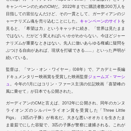
キャンペーンのためのCMだ。2022年までに購読者数200万人を
目指しての宣伝なんだけど、その一貫として、ガーディアンのジ
ャーナリズム魂を売り込むことにした。
キャンペーンのサイト
を
見ると、「希望は力」というキャッチに続き、「世界は見たまま
ではない。だがどう変えればいいかがわからない。今ほどジャー
ナリズムが重要なときはない。先人に倣いあらゆる権威に疑問を
ぶつける自由があれば、現状を打破できる……」といった声明が
続いている。
監督は、「マン・オン・ワイヤー」(08年）で、アカデミー長編
ドキュメンタリー映画賞を受賞した映画監督
ジェームズ・マーシ
ュ
。今年の1月にはコリン・ファース主演の伝記映画「喜望峰の
風に乗せて」が日本でも公開された。
ガーディアンのCMと言えば、2012年に公開され、同年のカンヌ
ライオンズのシルバーライオン賞を受賞した「Three Little
Pigs」（3匹の子豚）が有名だ。大きな悪いオオカミを生きたま
ま釜茹でにした容疑で、3匹の子豚が警察に逮捕される。これが