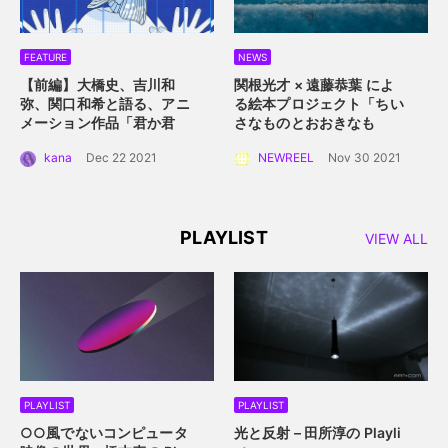
FEATURE
NEWS
【前編】大橋史、吉川和
関根光才 × 遠藤恭葉 によ
弥、関口和希と語る、アニ
る絵本プロジェクト「ちい
メーション作品「君か君
さなものとおおきなも
か」。白抜きのキャラクタ
の」。 手に取って読める絵
kana
Dec 22 2021
NEWREEL
Nov 30 2021
ーデザインと感情移入させ
本にするプロジェクト始動
るアニメーション誕生秘
話。
PLAYLIST
VIEW ALL
PLAYLIST
PLAYLIST
○○風でないコンピュータ
光と反射 – 田所淳の Playli