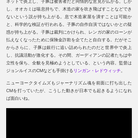
ネットで炎上し、子豚は被害者だと同情的な意見が広がる。しか
し、オオカミは喘息持ちで、木造の家を吹き飛ばすことなどでき
ないという説が持ち上がる。息で木造家屋を潰すことは可能か
と、科学的な検証が行われる。子豚の自作自演ではないかとの疑
惑が持ち上がる。子豚は裁判にかけられ、レンガの家のローンが
払えなくなったために保険金詐欺を企てたと自白する。だがそこ
からさらに、子豚は銀行に追い詰められたのだと世界中で炎上
し、抗議活動が激化する。その間、ガーディアンの記者たちは中
立性を保ち、全貌を見極めようとしている、という内容。監督は
ジョンルイスのCMなども手掛ける
リンガン・レドウィッチ
。
ニューヨークタイムズもジャーナリズム魂を前面に打ち出した
CMを打っていたが、こうした動きが日本でも起きるようになれ
ば面白いね。