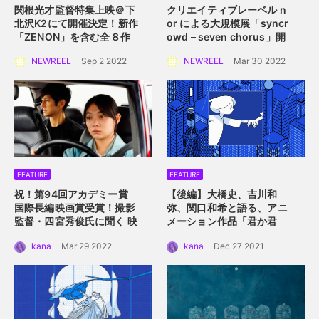
関根光才監督特集上映＠下
クリエイティブレーベル n
北沢K2にて開催決定！
新作
or による大規模展
「syncr
「ZENON」を含む全８作
owd – seven chorus」開
品を一挙上映。
催！
2022年4月2日
NEWREEL
Sep 2 2022
NEWREEL
Mar 30 2022
（土）〜 4月10日（日）横
浜赤レンガ倉庫にて
FEATURE
FEATURE
祝！第94回アカデミー賞
【後編】大橋史、吉川和
国際長編映画賞受賞！
撮影
弥、関口和希と語る、アニ
監督・四宮秀俊氏に聞く
映
メーション作品「君か君
画「ドライブ・マイ・カ
か」。つないだ手を通して
kana
Mar 29 2022
kana
Dec 27 2021
ー」におけるロケーション
描くアニメーション的心理
の魅力
描写。