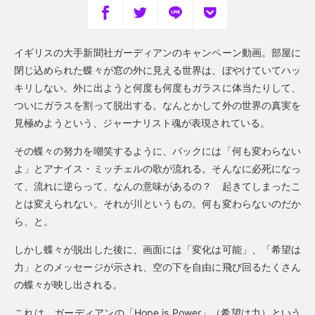
イギリスの大手新聞社ガーディアンのキャンペーン動画。部屋に
閉じ込められた蝶々が窓の外に見える世界は、ぼやけていてハッ
キリしない。外に出ようと何度も何度もガラスに体当たりして、
ついにガラスを割って脱出する。なんとかして外の世界の真実を
見極めようという、ジャーナリスト魂が表現されている。
その蝶々の努力を嘲笑するように、バックには「何も変わらない
よ」とアナイス・ミッチェルの歌が流れる。そんなに必死になっ
て、流れに逆らって、なんの意味があるの？ 起きてしまったこ
とは変えられない。それが川というもの。何も変わらないのだか
ら、と。
しかし蝶々が脱出した後に、画面には「変化は可能」、「希望は
力」とのメッセージが示され、空の下を自由に飛び回るたくさん
の蝶々が映し出される。
これは、ガーディアンの「Hope is Power」（希望は力）という