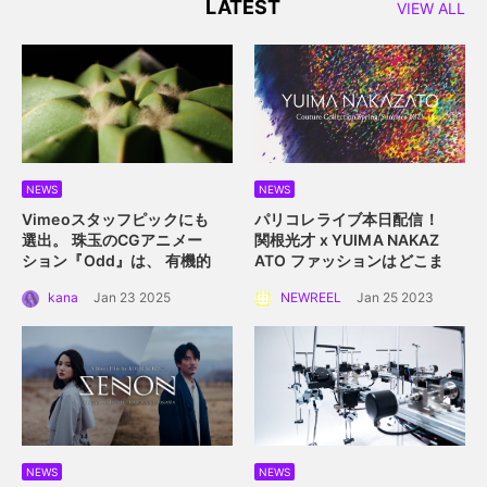
LATEST
VIEW ALL
NEWS
NEWS
Vimeoスタッフピックにも
パリコレライブ本日配信！
選出。 珠玉のCGアニメー
関根光才 x YUIMA NAKAZ
ション『Odd』は、 有機的
ATO
ファッションはどこま
な植物の中に込められた規
で真にサステイナブルにな
kana
Jan 23 2025
NEWREEL
Jan 25 2023
則性を描く。
れるか？
NEWS
NEWS