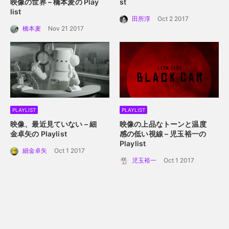
映像の世界 – 橋本麦の Play
st
list
田所淳
Oct 2 2017
橋本麦
Nov 21 2017
PLAYLIST
PLAYLIST
映像、最近見ていない – 細
映像の上品なトーンと温度
金卓矢の Playlist
感の低い視線 – 児玉裕一の
Playlist
細金卓矢
Oct 1 2017
児玉裕一
Oct 1 2017