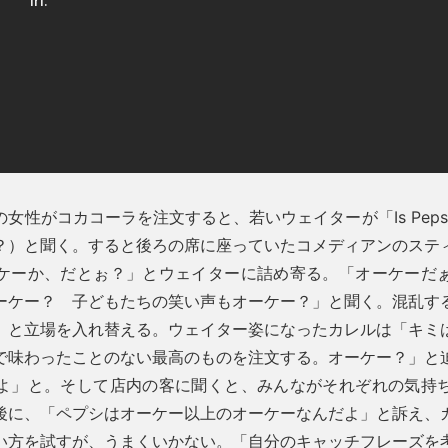
女性がコカコーラを注文すると、若いウェイターが「Is Pepsi 
？）と聞く。すると後ろの席に座っていたコメディアンのステ
ケーか、だとぉ？」とウェイターに詰め寄る。「オーケーだ
ーケー？ 子どもたちの笑い声もオーケー？」と聞く。混乱す
」と立場を入れ替える。ウェイター姿になったカレルは「キミ
で味わったことのない最高のものを注文する。オーケー？」と
よ」と。そして店内の客に聞くと、みんながそれぞれの気持
後に、「ペプシはオーケー以上のオーケーなんだよ」と訴え、
い方を試すが、うまくいかない。「自分のキャッチフレーズを