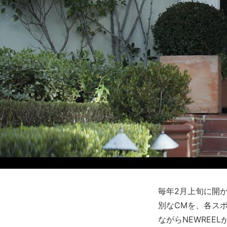
毎年2月上旬に開
別なCMを、各ス
ながらNEWREE