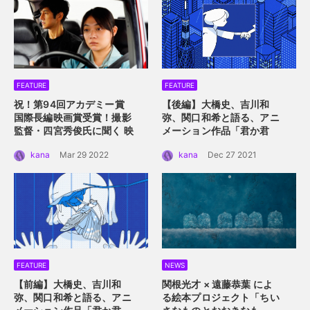
FEATURE
FEATURE
祝！第94回アカデミー賞
【後編】大橋史、吉川和
国際長編映画賞受賞！
撮影
弥、関口和希と語る、アニ
監督・四宮秀俊氏に聞く
映
メーション作品「君か君
画「ドライブ・マイ・カ
か」。つないだ手を通して
kana
Mar 29 2022
kana
Dec 27 2021
ー」におけるロケーション
描くアニメーション的心理
の魅力
描写。
FEATURE
NEWS
【前編】大橋史、吉川和
関根光才 × 遠藤恭葉 によ
弥、関口和希と語る、アニ
る絵本プロジェクト「ちい