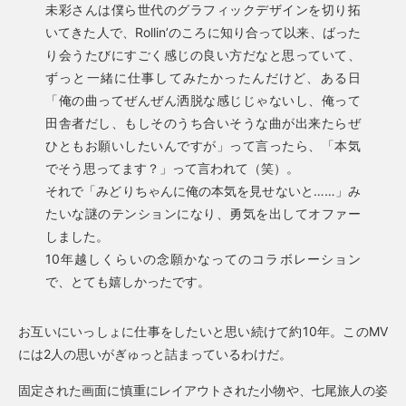
未彩さんは僕ら世代のグラフィックデザインを切り拓
いてきた人で、Rollin’のころに知り合って以来、ばった
り会うたびにすごく感じの良い方だなと思っていて、
ずっと一緒に仕事してみたかったんだけど、ある日
「俺の曲ってぜんぜん洒脱な感じじゃないし、俺って
田舎者だし、もしそのうち合いそうな曲が出来たらぜ
ひともお願いしたいんですが」って言ったら、「本気
でそう思ってます？」って言われて（笑）。
それで「みどりちゃんに俺の本気を見せないと……」み
たいな謎のテンションになり、勇気を出してオファー
しました。
10年越しくらいの念願かなってのコラボレーション
で、とても嬉しかったです。
お互いにいっしょに仕事をしたいと思い続けて約10年。このMV
には2人の思いがぎゅっと詰まっているわけだ。
固定された画面に慎重にレイアウトされた小物や、七尾旅人の姿