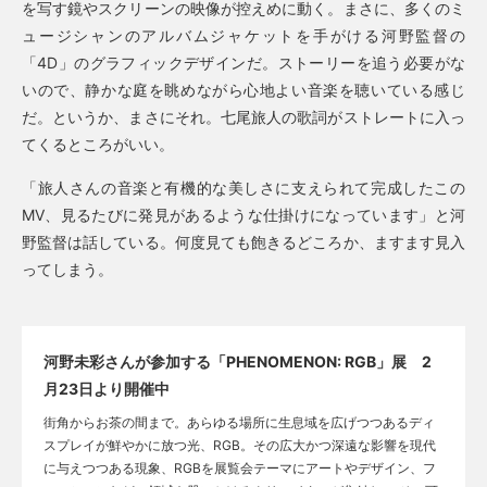
を写す鏡やスクリーンの映像が控えめに動く。まさに、多くのミ
ュージシャンのアルバムジャケットを手がける河野監督の
「4D」のグラフィックデザインだ。ストーリーを追う必要がな
いので、静かな庭を眺めながら心地よい音楽を聴いている感じ
だ。というか、まさにそれ。七尾旅人の歌詞がストレートに入っ
てくるところがいい。
「旅人さんの音楽と有機的な美しさに支えられて完成したこの
MV、見るたびに発見があるような仕掛けになっています」と河
野監督は話している。何度見ても飽きるどころか、ますます見入
ってしまう。
河野未彩さんが参加する「PHENOMENON: RGB」展 2
月23日より開催中
街角からお茶の間まで。あらゆる場所に生息域を広げつつあるディ
スプレイが鮮やかに放つ光、RGB。その広大かつ深遠な影響を現代
に与えつつある現象、RGBを展覧会テーマにアートやデザイン、フ