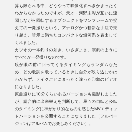
算も限られる中、どうやって映像化すべきかまったく
わからなかったのですが、天才・河野未彩が互いに連
関しながら回転するオブジェクトをワンフレームで捉
えての一発撮りという、アナログかつ斬新な手法で乗
り越え、暗示に満ちたコンパクトな銀河系を表出して
くれました。
カツオの一本釣りの如き、いさぎよさ。演劇のように
すべてが一発撮りなのです。
鏡が眼の前に回ってくるタイミングもランダムなた
め、どの歌詞を歌っているときに自分が映り込むかは
わからず、テイクごとにまったく違った印象のビデオ
になりました。
原曲通りに10分くらいあるバージョンも撮影しました
が、総合的に出来栄えを判断して、星々の自転と公転
のタイミングに神がかり的なものを感じたMVエディッ
トバージョンを公開することになりました（フルバー
ジョンはアルバムでお楽しみください）。