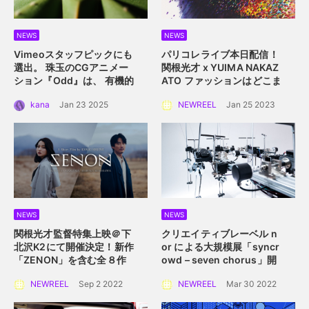
NEWS
NEWS
Vimeoスタッフピックにも
パリコレライブ本日配信！
選出。 珠玉のCGアニメー
関根光才 x YUIMA NAKAZ
ション『Odd』は、 有機的
ATO
ファッションはどこま
な植物の中に込められた規
で真にサステイナブルにな
kana
Jan 23 2025
NEWREEL
Jan 25 2023
則性を描く。
れるか？
NEWS
NEWS
関根光才監督特集上映＠下
クリエイティブレーベル n
北沢K2にて開催決定！
新作
or による大規模展
「syncr
「ZENON」を含む全８作
owd – seven chorus」開
品を一挙上映。
催！
2022年4月2日
NEWREEL
Sep 2 2022
NEWREEL
Mar 30 2022
（土）〜 4月10日（日）横
浜赤レンガ倉庫にて