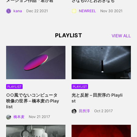
メーション作品「君か君
さなものとおおきなも
か」。白抜きのキャラクタ
の」。 手に取って読める絵
kana
Dec 22 2021
NEWREEL
Nov 30 2021
ーデザインと感情移入させ
本にするプロジェクト始動
るアニメーション誕生秘
話。
PLAYLIST
VIEW ALL
PLAYLIST
PLAYLIST
○○風でないコンピュータ
光と反射 – 田所淳の Playli
映像の世界 – 橋本麦の Play
st
list
田所淳
Oct 2 2017
橋本麦
Nov 21 2017