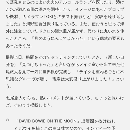
て蒸発させるのによい火力のアルコールランプを探したり、溶け
た氷が溢れる皿の深さを調整したり、イメージにあったプロップ
や機材、カメラマンTOKIとのテスト撮影など、実験を繰り返し
ました」と河野監督は振り返っている。また、使おうと思って海
外に注文していたドクロの製氷皿が届かず、代わりに丸い氷を使
ったところ、「月のようにみえてよかった」という偶然の要素も
あったそうだ。
撮影当日、時間をかけてセッティングしていたとき、（新しい自
分を）「見つけちゃった」と言いながらメイク室から出て来た七
尾旅人を見て一気に世界観が完成し、「テイクを重ねるごとに不
思議なグルーヴが増し、現場は大変盛り上がりました！」とい
う。
七尾旅人からも、熱いコメントが届いている。ちょっと長いけ
ど、そのまま掲載しよう。
「DAVID BOWIE ON THE MOON」成層圏を抜け出し
たボウイを描くこの曲は壮大なので、インディーで予