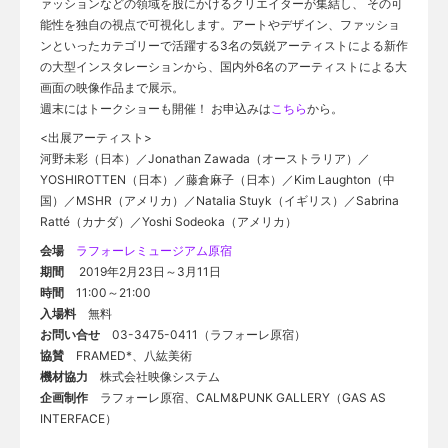
ァッションなどの領域を股にかけるクリエイターが集結し、 その可
能性を独自の視点で可視化します。アートやデザイン、ファッショ
ンといったカテゴリーで活躍する3名の気鋭アーティストによる新作
の大型インスタレーションから、国内外6名のアーティストによる大
画面の映像作品まで展示。
週末にはトークショーも開催！ お申込みは
こちら
から。
<出展アーティスト>
河野未彩（日本）／Jonathan Zawada（オーストラリア）／
YOSHIROTTEN（日本）／藤倉麻子（日本）／Kim Laughton（中
国）／MSHR（アメリカ）／Natalia Stuyk（イギリス）／Sabrina
Ratté（カナダ）／Yoshi Sodeoka（アメリカ）
会場
ラフォーレミュージアム原宿
期間
2019年2月23日～3月11日
時間
11:00～21:00
入場料
無料
お問い合せ
03-3475-0411（ラフォーレ原宿）
協賛
FRAMED*、八紘美術
機材協力
株式会社映像システム
企画制作
ラフォーレ原宿、CALM&PUNK GALLERY（GAS AS
INTERFACE）