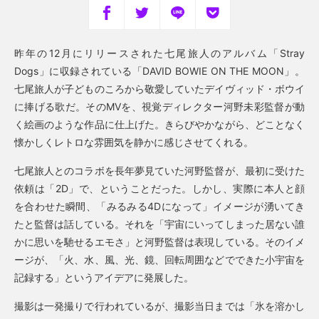
昨年の12月にリリースされた七尾旅人のアルバム「Stray
Dogs」に収録されている「DAVID BOWIE ON THE MOON」。
七尾旅人が子どものころから敬愛していたデイヴィッド・ボウイ
に捧げる歌だ。そのMVを、視覚ディレクター河野未彩監督が動
く絵画のような作品に仕上げた。きらびやかながら、どことなく
懐かしくレトロな雰囲気を静かに感じさせてくれる。
七尾旅人とのコラボを長年夢見ていた河野監督が、最初に受けた
依頼は「2D」で、ということだった。しかし、実際に本人と顔
を合わせた瞬間、「みるみる4Dになって」イメージが湧いてき
たと監督は話している。それを「宇宙にいってしまった居ない誰
かに思いを馳せるエモさ」と河野監督は表現している。そのイメ
ージが、「火、水、風、光、鏡、回転周囲などでできた小宇宙を
記録する」というアイデアに発展した。
撮影は一発撮りで行われているが、撮影当日までは「氷を溶かし