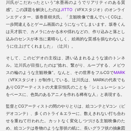
川氏がこだわったという“水墨画のようでリアリティのある質
感”。この課題を解決したのは
JITTO
（VFXスタジオ）のオンライ
ンエディター、坂巻亜樹夫氏。「主観映像で進んでいくCGは、
一歩間違えるとゲーム画面のようになってしまいます。坂巻くん
は天才肌で、カメラにかかる水や揺れなどの、作り込みと落とし
込みのセンスが本当に素晴らしく、絵画的な質感を損なわないよ
うに仕上げてくれました」（辻川）。
そして、このビデオの主役は、誘い込まれるような波のトンネ
ル。辻川氏が目指したのは“捻れ、繋がり、ループする、メビウ
スの輪のような主観映像”。なんと、その世界をフルCGで
MARK
（VFXスタジオ）が制作している。辻川氏は、MARKの代表でも
ありCGアーティストの犬童宗恒氏のことを「シミュレーション
をベースに、色気のあるアニメを作れる稀有な人」と表現する。
監督とCGアーティストの間のやりとりは、絵コンテとVコン（ビ
デオコンテ）、多くのトライ＆エラーに、数えきれない打ち合わ
せを重ねて行われた。カットなく変化しつづける主観映像のた
め、絵コンテは巻物のような形状の紙に、長いグラフ状の抽象図