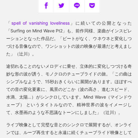
「
spell of vanishing loveliness
」に続いての公開となった
「Surfing on Mind Wave Pt2」も、前作同様、楽曲がインスピレ
ーションとなった作品だ。「ビートがなく、ウネウネと変化しつ
づける音像なので、ワンショットの波の映像が最適だと考えまし
た」（辻川）。
途切れることのないメロディに乗せ、立体的に変化しつづける奇
妙な形の波が誘う、モノクロのチューブライドの旅。「この曲は
シンプルなようで、15秒おきくらいに展開があります。ほぼすべ
ての音の変化要素に、風景のどこか（波の高さ、進むスピード、
水滴、太陽…）がシンクロしています。Mind Wave（マインドウ
ェーブ） というタイトルなので、精神世界の波をイメージし
て、水墨画のような不思議なトーンにしました」（辻川）。
ライブ映像として完璧な音とのシンクロで展開するが、オンライ
ンでは、ループ再生すると永遠に続くチューブライド映像として