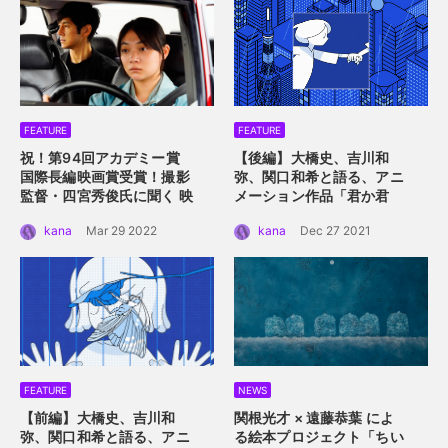
FEATURE
FEATURE
祝！第94回アカデミー賞
【後編】大橋史、吉川和
国際長編映画賞受賞！
撮影
弥、関口和希と語る、アニ
監督・四宮秀俊氏に聞く
映
メーション作品「君か君
画「ドライブ・マイ・カ
か」。つないだ手を通して
kana
Mar 29 2022
kana
Dec 27 2021
ー」におけるロケーション
描くアニメーション的心理
の魅力
描写。
FEATURE
NEWS
【前編】大橋史、吉川和
関根光才 × 遠藤恭葉 によ
弥、関口和希と語る、アニ
る絵本プロジェクト「ちい