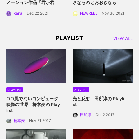
メーション作品「君か君
さなものとおおきなも
か」。白抜きのキャラクタ
の」。 手に取って読める絵
kana
Dec 22 2021
NEWREEL
Nov 30 2021
ーデザインと感情移入させ
本にするプロジェクト始動
るアニメーション誕生秘
話。
PLAYLIST
VIEW ALL
PLAYLIST
PLAYLIST
○○風でないコンピュータ
光と反射 – 田所淳の Playli
映像の世界 – 橋本麦の Play
st
list
田所淳
Oct 2 2017
橋本麦
Nov 21 2017