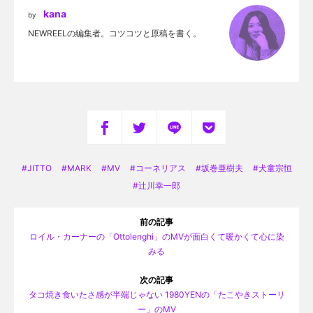
kana
by
NEWREELの編集者。コツコツと原稿を書く。
JITTO
MARK
MV
コーネリアス
坂巻亜樹夫
犬童宗恒
辻川幸一郎
前の記事
ロイル・カーナーの「Ottolenghi」のMVが面白くて暖かくて心に染
みる
次の記事
タコ焼き食いたさ感が半端じゃない 1980YENの「たこやきストーリ
ー」のMV