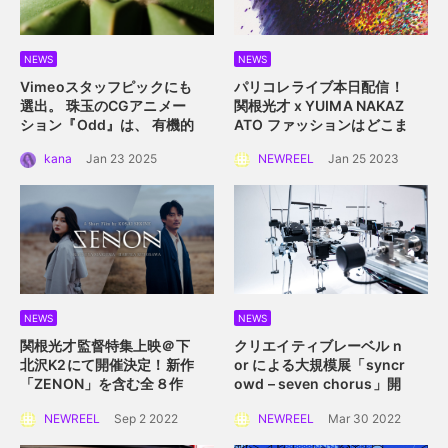
NEWS
NEWS
Vimeoスタッフピックにも
パリコレライブ本日配信！
選出。 珠玉のCGアニメー
関根光才 x YUIMA NAKAZ
ション『Odd』は、 有機的
ATO
ファッションはどこま
な植物の中に込められた規
で真にサステイナブルにな
kana
Jan 23 2025
NEWREEL
Jan 25 2023
則性を描く。
れるか？
NEWS
NEWS
関根光才監督特集上映＠下
クリエイティブレーベル n
北沢K2にて開催決定！
新作
or による大規模展
「syncr
「ZENON」を含む全８作
owd – seven chorus」開
品を一挙上映。
催！
2022年4月2日
NEWREEL
Sep 2 2022
NEWREEL
Mar 30 2022
（土）〜 4月10日（日）横
浜赤レンガ倉庫にて