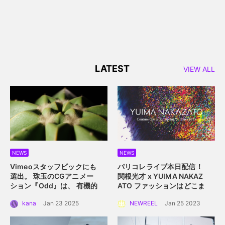
LATEST
VIEW ALL
NEWS
NEWS
Vimeoスタッフピックにも
パリコレライブ本日配信！
選出。 珠玉のCGアニメー
関根光才 x YUIMA NAKAZ
ション『Odd』は、 有機的
ATO
ファッションはどこま
な植物の中に込められた規
で真にサステイナブルにな
kana
Jan 23 2025
NEWREEL
Jan 25 2023
則性を描く。
れるか？