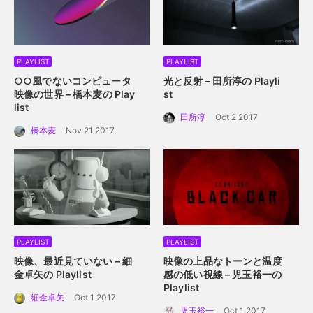
PLAYLIST
PLAYLIST
○○風でないコンピュータ
光と反射 – 田所淳の Playli
映像の世界 – 橋本麦の Play
st
list
田所淳
Oct 2 2017
橋本麦
Nov 21 2017
PLAYLIST
PLAYLIST
映像、最近見ていない – 細
映像の上品なトーンと温度
金卓矢の Playlist
感の低い視線 – 児玉裕一の
Playlist
細金卓矢
Oct 1 2017
児玉裕一
Oct 1 2017