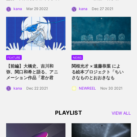
画「ドライブ・マイ・カ
か」。つないだ手を通して
kana
Mar 29 2022
kana
Dec 27 2021
ー」におけるロケーション
描くアニメーション的心理
の魅力
描写。
FEATURE
NEWS
【前編】大橋史、吉川和
関根光才 × 遠藤恭葉 によ
弥、関口和希と語る、アニ
る絵本プロジェクト「ちい
メーション作品「君か君
さなものとおおきなも
か」。白抜きのキャラクタ
の」。 手に取って読める絵
kana
Dec 22 2021
NEWREEL
Nov 30 2021
ーデザインと感情移入させ
本にするプロジェクト始動
るアニメーション誕生秘
話。
PLAYLIST
VIEW ALL