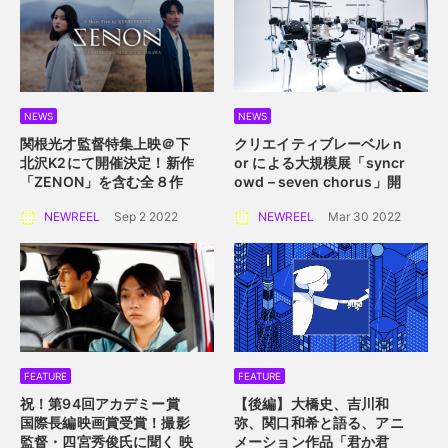
NEWS
NEWS
関根光才監督特集上映＠下
クリエイティブレーベル n
北沢K2にて開催決定！
新作
or による大規模展
「syncr
「ZENON」を含む全８作
owd – seven chorus」開
品を一挙上映。
催！
2022年4月2日
NEWREEL
Sep 2 2022
NEWREEL
Mar 30 2022
（土）〜 4月10日（日）横
浜赤レンガ倉庫にて
FEATURE
FEATURE
祝！第94回アカデミー賞
【後編】大橋史、吉川和
国際長編映画賞受賞！
撮影
弥、関口和希と語る、アニ
監督・四宮秀俊氏に聞く
映
メーション作品「君か君