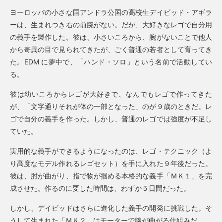
ヨーロッパの小さな国アンドラ公国の高校生デイビッド・アギラ
ーは、生まれつき右の前腕がない。だが、大好きなレゴで自分用
の義手を製作した。彼は、小さいころから、腕がないことで他人
から奇異の目で見られてきたが、ごく普通の若者として育ってき
た。EDM に夢中で、「ハンド・ソロ」という名前で活動してい
る。
彼は幼いころからレゴが大好きで、なんでもレゴで作ってきた
が、「文字通りそれが体の一部となった」のが９歳のときだ。レ
ゴで自分の義手を作った。しかし、普通のレゴでは強度が不足し
ていた。
実用的な義手ができるようになったのは、レゴ・テクニック（よ
り高度なモデル作れるレゴセット）を手に入れた９年後だった。
彼は、肘が曲がり、指で物が掴める本格的な義手「ＭＫ１」を完
成させた。作るのに要した時間は、わずか５日間だった。
しかし、デイビッドはさらに進化した義手の開発に挑戦した。そ
うして生まれた「ＭＫ２」はモーターで腕が曲がる仕組みだ。