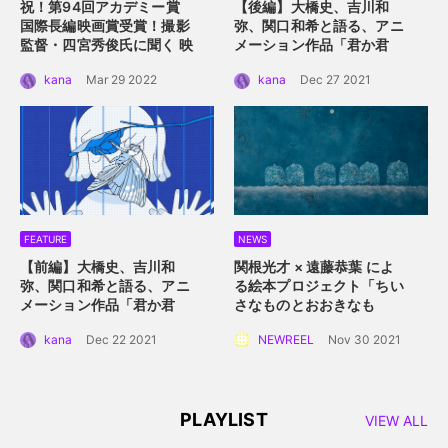
祝！第94回アカデミー賞
【後編】大橋史、吉川和
国際長編映画賞受賞！
撮影
弥、関口和希と語る、アニ
監督・四宮秀俊氏に聞く
映
メーション作品「君か君
画「ドライブ・マイ・カ
か」。つないだ手を通して
kana
Mar 29 2022
kana
Dec 27 2021
ー」におけるロケーション
描くアニメーション的心理
の魅力
描写。
FEATURE
NEWS
【前編】大橋史、吉川和
関根光才 × 遠藤恭葉 によ
弥、関口和希と語る、アニ
る絵本プロジェクト「ちい
メーション作品「君か君
さなものとおおきなも
か」。白抜きのキャラクタ
の」。 手に取って読める絵
kana
Dec 22 2021
NEWREEL
Nov 30 2021
ーデザインと感情移入させ
本にするプロジェクト始動
るアニメーション誕生秘
話。
PLAYLIST
VIEW ALL