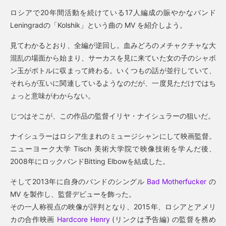
ロシアで20年間活動を続けている17人編成の賑やかなバンド
Leningradの「Kolshik」という曲の MV を紹介しよう。
見てわかるとおり、全編が逆回し。血みどろのメチャクチャな大
混乱の場面から始まり、サーカスを見に来ていた女の子のシャボ
ン玉がボトルに収まって終わる。いくつもの話が並行していて、
それらが互いに関連しているようなのだが、一度見ただけではち
ょっと意味がわからない。
じつはそこが、この作品の監督イリヤ・ナイシュラーの狙いだ。
ナイシュラーはロシア生まれのミュージシャンにして映画監督。
ニューヨーク大学 Tisch 美術大学院で映像技術を学んだ後、
2008年にロックバンドBitting Elbowを結成した。
そして2013年に自身のバンドのシングル
Bad Motherfucker
の
MV を製作し、監督デビューを飾った。
その一人称視点の映像が評判となり、2015年、ロシアとアメリ
カの合作映画
Hardcore Henry
(リンクは予告編) の監督を務め