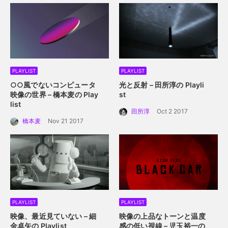
PLAYLIST
PLAYLIST
○○風でないコンピュータ
光と反射 – 田所淳の Playli
映像の世界 – 橋本麦の Play
st
list
田所淳
Oct 2 2017
橋本麦
Nov 21 2017
PLAYLIST
PLAYLIST
映像、最近見ていない – 細
映像の上品なトーンと温度
金卓矢の Playlist
感の低い視線 – 児玉裕一の