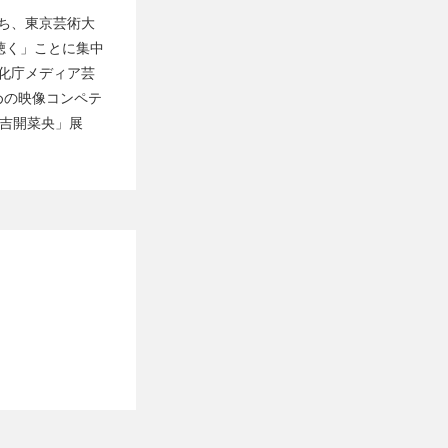
のち、東京芸術大
聴く」ことに集中
文化庁メディア芸
めの映像コンペテ
と吉開菜央」展