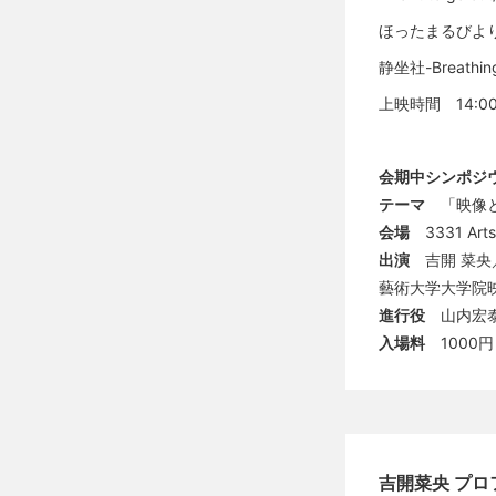
ほったまるびより/
静坐社-Breathin
上映時間 14:00-
会期中シンポジ
テーマ
「映像と身
会場
3331 Ar
出演
吉開 菜
藝術大学大学院映
進行役
山内宏泰
入場料
1000
吉開菜央 プロ