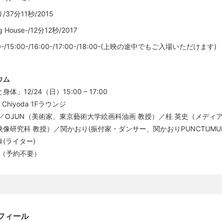
37分11秒/2015
g House-/12分12秒/2017
/15:00-/16:00-/17:00-/18:00-(上映の途中でもご入場いただけます)
ウム
体」12/24（日）15:00 – 17:00
ts Chiyoda 1Fラウンジ
央／OJUN（美術家、東京藝術大学絵画科油画 教授）／桂 英史（メディ
像研究科 教授）／関かおり(振付家・ダンサー、関かおりPUNCTUMU
(ライター)
円（予約不要）
フィール