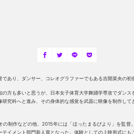
督であり、ダンサー、コレオグラファーでもある吉開菜央の初
知の方も多いと思うが、日本女子体育大学舞踊学専攻でダンス
像研究科へと進み、その身体的な感覚を武器に映像を制作して
オの制作などの他、2015年には「ほったまるびより」を監督
ーテイメント部門新人賞となった。体験としての上映形式にも