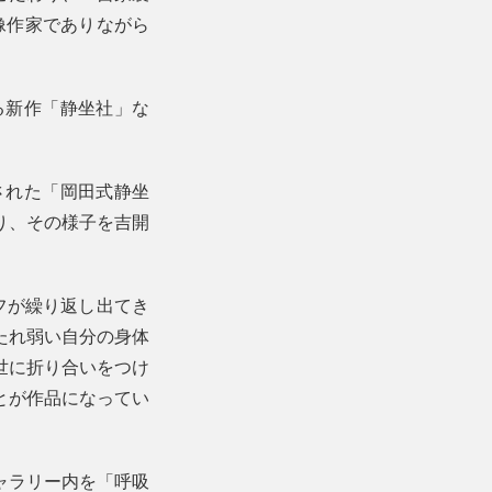
像作家でありながら
。
る新作「静坐社」な
された「岡田式静坐
り、その様子を吉開
フが繰り返し出てき
たれ弱い自分の身体
世に折り合いをつけ
とが作品になってい
ャラリー内を「呼吸