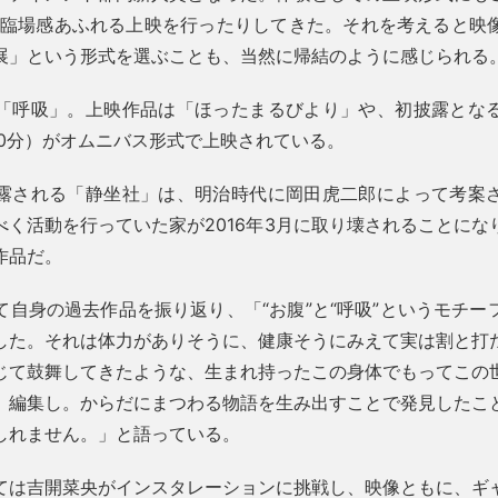
た臨場感あふれる上映を行ったりしてきた。それを考えると映
展」という形式を選ぶことも、当然に帰結のように感じられる
「呼吸」。上映作品は「ほったまるびより」や、初披露とな
60分）がオムニバス形式で上映されている。
露される「静坐社」は、明治時代に岡田虎二郎によって考案
べく活動を行っていた家が2016年3月に取り壊されることにな
作品だ。
て自身の過去作品を振り返り、「“お腹”と“呼吸”というモチー
した。それは体力がありそうに、健康そうにみえて実は割と打
じて鼓舞してきたような、生まれ持ったこの身体でもってこの
、編集し。からだにまつわる物語を生み出すことで発見したこ
しれません。」と語っている。
ては吉開菜央がインスタレーションに挑戦し、映像ともに、ギ