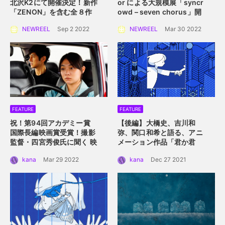
北沢K2にて開催決定！
新作
or による大規模展
「syncr
「ZENON」を含む全８作
owd – seven chorus」開
品を一挙上映。
催！
2022年4月2日
NEWREEL
Sep 2 2022
NEWREEL
Mar 30 2022
（土）〜 4月10日（日）横
浜赤レンガ倉庫にて
FEATURE
FEATURE
祝！第94回アカデミー賞
【後編】大橋史、吉川和
国際長編映画賞受賞！
撮影
弥、関口和希と語る、アニ
監督・四宮秀俊氏に聞く
映
メーション作品「君か君
画「ドライブ・マイ・カ
か」。つないだ手を通して
kana
Mar 29 2022
kana
Dec 27 2021
ー」におけるロケーション
描くアニメーション的心理
の魅力
描写。