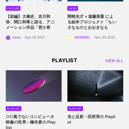
FEATURE
NEWS
【前編】大橋史、吉川和
関根光才 × 遠藤恭葉 によ
弥、関口和希と語る、アニ
る絵本プロジェクト「ちい
メーション作品「君か君
さなものとおおきなも
か」。白抜きのキャラクタ
の」。 手に取って読める絵
kana
Dec 22 2021
NEWREEL
Nov 30 2021
ーデザインと感情移入させ
本にするプロジェクト始動
るアニメーション誕生秘
話。
PLAYLIST
VIEW ALL
PLAYLIST
PLAYLIST
○○風でないコンピュータ
光と反射 – 田所淳の Playli
映像の世界 – 橋本麦の Play
st
list