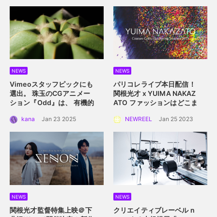
NEWS
NEWS
Vimeoスタッフピックにも
パリコレライブ本日配信！
選出。 珠玉のCGアニメー
関根光才 x YUIMA NAKAZ
ション『Odd』は、 有機的
ATO
ファッションはどこま
な植物の中に込められた規
で真にサステイナブルにな
kana
Jan 23 2025
NEWREEL
Jan 25 2023
則性を描く。
れるか？
NEWS
NEWS
関根光才監督特集上映＠下
クリエイティブレーベル n