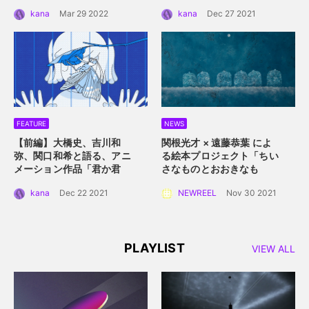
画「ドライブ・マイ・カ
か」。つないだ手を通して
kana
Mar 29 2022
kana
Dec 27 2021
ー」におけるロケーション
描くアニメーション的心理
の魅力
描写。
FEATURE
NEWS
【前編】大橋史、吉川和
関根光才 × 遠藤恭葉 によ
弥、関口和希と語る、アニ
る絵本プロジェクト「ちい
メーション作品「君か君
さなものとおおきなも
か」。白抜きのキャラクタ
の」。 手に取って読める絵
kana
Dec 22 2021
NEWREEL
Nov 30 2021
ーデザインと感情移入させ
本にするプロジェクト始動
るアニメーション誕生秘
話。
PLAYLIST
VIEW ALL