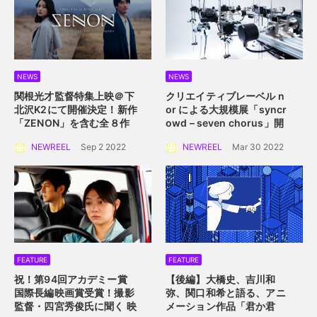
NEWS
NEWS
関根光才監督特集上映＠下
クリエイティブレーベル n
北沢K2にて開催決定！
新作
or による大規模展
「syncr
「ZENON」を含む全８作
owd – seven chorus」開
品を一挙上映。
催！
2022年4月2日
NEWREEL
Sep 2 2022
NEWREEL
Mar 30 2022
（土）〜 4月10日（日）横
浜赤レンガ倉庫にて
FEATURE
FEATURE
祝！第94回アカデミー賞
【後編】大橋史、吉川和
国際長編映画賞受賞！
撮影
弥、関口和希と語る、アニ
監督・四宮秀俊氏に聞く
映
メーション作品「君か君