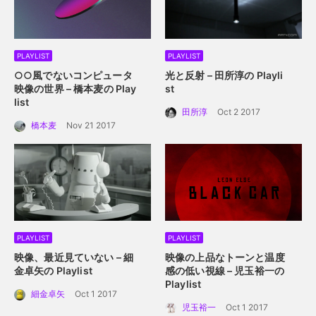
PLAYLIST
PLAYLIST
○○風でないコンピュータ
光と反射 – 田所淳の Playli
映像の世界 – 橋本麦の Play
st
list
田所淳
Oct 2 2017
橋本麦
Nov 21 2017
PLAYLIST
PLAYLIST
映像、最近見ていない – 細
映像の上品なトーンと温度
金卓矢の Playlist
感の低い視線 – 児玉裕一の
Playlist
細金卓矢
Oct 1 2017
児玉裕一
Oct 1 2017