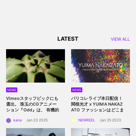
LATEST
VIEW ALL
NEWS
NEWS
Vimeoスタッフピックにも
パリコレライブ本日配信！
選出。 珠玉のCGアニメー
関根光才 x YUIMA NAKAZ
ション『Odd』は、 有機的
ATO
ファッションはどこま
な植物の中に込められた規
で真にサステイナブルにな
kana
Jan 23 2025
NEWREEL
Jan 25 2023
則性を描く。
れるか？