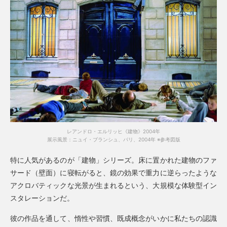
レアンドロ・エルリッヒ《建物》2004年
展示風景：ニュイ・ブランシュ、パリ、2004年 ※参考図版
特に人気があるのが「建物」シリーズ。床に置かれた建物のファ
サード（壁面）に寝転がると、鏡の効果で重力に逆らったような
アクロバティックな光景が生まれるという、大規模な体験型イン
スタレーションだ。
彼の作品を通して、惰性や習慣、既成概念がいかに私たちの認識