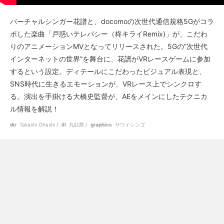
バーチャルシンガー花譜と、docomoの次世代通信規格5Gがコラ
ボした楽曲「戸惑いテレパシー（柊キライRemix)」が、こだわ
りのアニメーションMVとなってリリースされた。5Gの”次世代
インターネットの世界”を舞台に、花譜がVRレースゲームに参加
するという設定。ディテールにこだわったビジュアル表現と、
SNS時代に生きるエモーションが、VRレース上でシンクロす
る。演出を手掛ける大橋史監督が、AEをメインにしたテクニカ
ル情報を解説！
dir
Takashi Ohashi
ill
丸紅茜
graphics
サワイシンゴ