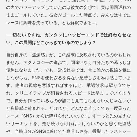
の力でパワーアップしていたのは彼女の妄想で、実は周回遅れの
ままゴールしていた。彼女がゴールした時点で、みんなはすでに
レースに興味を失っている、とも解釈できる…。
──切ないですね。カンタンにハッピーエンドでは終わらせな
い、この展開はどこからきているのでしょう？
自分自身の「焦燥感」が、この結末に反映されているのかもしれ
ません。テクノロジーの進歩で、間違いなく自分たちの暮らしは
便利になりました。でも、SNS社会では、常に誰かの視線を気に
しながらも、SNSを使わざるを得ない息苦しさを私は感じていま
す。他者の視線を意識すればするほど、承認欲求は駆り立てら
れ、クリエイティブが消費されるスピードは早まっていくよう
で、自分が作っているものが誰にも見てもらえないんじゃないか
と焦燥感に苛まれる。だけれど、どんなに苦しくても一度乗った
レース（SNS）からは降りられないのです。ずーっと先の見えな
いサーキットを、走り続けなければいけないのかと思う絶望感
や、当時自分がSNSに感じてた息苦しさを、投影したラストシー