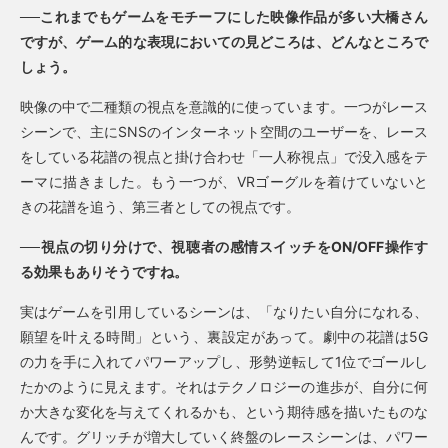
──これまでもゲームをモチーフにした映像作品が多い大橋さん
ですが、ゲーム的な表現においての見どころは、どんなところで
しょう。
映像の中で二種類の視点を意識的に使っています。一つがレース
シーンで、主にSNSのインターネット空間のユーザーを、レース
をしている花譜の視点と掛け合わせ「一人称視点」で没入感をテ
ーマに描きました。もう一つが、VRゴーグルを着けていないと
きの花譜を追う、第三者としての視点です。
──視点の切り分けで、視聴者の感情スイッチをON/OFF操作す
る効果もありそうですね。
実はゲームを引用しているシーンは、「なりたい自分になれる、
願望を叶える時間」という、裏設定があって。劇中の花譜は5G
の力を手に入れてパワーアップし、形勢逆転して1位でゴールし
たかのように見えます。それはテクノロジーの進歩が、自分に何
か大きな変化を与えてくれるかも、という期待感を描いたものな
んです。グリッチが増大していく終盤のレースシーンは、パワー