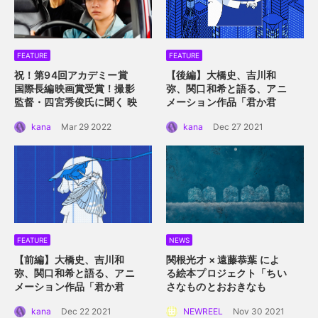
FEATURE
FEATURE
祝！第94回アカデミー賞
【後編】大橋史、吉川和
国際長編映画賞受賞！
撮影
弥、関口和希と語る、アニ
監督・四宮秀俊氏に聞く
映
メーション作品「君か君
画「ドライブ・マイ・カ
か」。つないだ手を通して
kana
Mar 29 2022
kana
Dec 27 2021
ー」におけるロケーション
描くアニメーション的心理
の魅力
描写。
FEATURE
NEWS
【前編】大橋史、吉川和
関根光才 × 遠藤恭葉 によ
弥、関口和希と語る、アニ
る絵本プロジェクト「ちい
メーション作品「君か君
さなものとおおきなも
か」。白抜きのキャラクタ
の」。 手に取って読める絵
kana
Dec 22 2021
NEWREEL
Nov 30 2021
ーデザインと感情移入させ
本にするプロジェクト始動