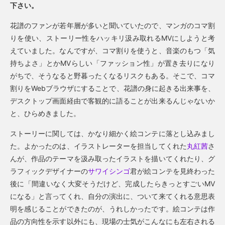
下さい。
花譜のファンが若年層が多いと聞いていたので、マンガのコマ割
りを使い、ストーリー性をハッキリ汲み取れるMVにしようと考
えていました。なんですが、コマ割りを使うと、音楽のもつ「気
持ちよさ」とかMVらしい「ファッション性」が置き去りになり
がちで、そうなると野暮ったくなるリスクもある。そこで、コマ
割りをWebブラウザにすることで、花譜の身に起きる出来事を、
デスクトップ画面経由で客観的に語ることが出来るんじゃないか
と、ひらめきました。
ストーリーに関しては、かなり細かく絵コンテに落とし込みまし
た。よかったのは、イラストレーターを担当してくれた
丸紅茜
さ
んが、作品のテーマを汲み取ったイラストを描いてくれたり、グ
ラフィックデザイナーの
サワイシンゴ
君が絵コンテを見終わった
後に「間違いなく大変そうだけど、完成したらきっとすごいMV
になる」と言ってくれ、自分の演出に、ついて来てくれる意思表
明を感じることができたのが、うれしかったです。絵コンテは作
品の方向性を示す以外にも、現場の士気がこんなにも左右される