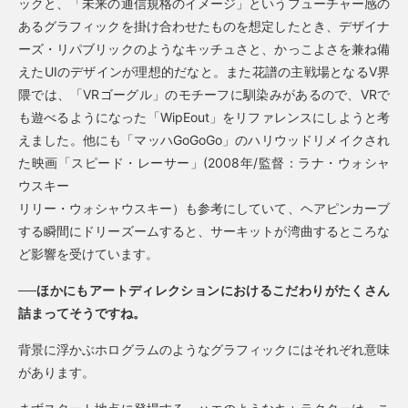
ックと、「未来の通信規格のイメージ」というフューチャー感の
あるグラフィックを掛け合わせたものを想定したとき、デザイナ
ーズ・リパブリックのようなキッチュさと、かっこよさを兼ね備
えたUIのデザインが理想的だなと。また花譜の主戦場となるV界
隈では、「VRゴーグル」のモチーフに馴染みがあるので、VRで
も遊べるようになった「WipEout」をリファレンスにしようと考
えました。他にも「マッハGoGoGo」のハリウッドリメイクされ
た映画「スピード・レーサー」(2008年/監督：ラナ・ウォシャ
ウスキー
リリー・ウォシャウスキー）も参考にしていて、ヘアピンカーブ
する瞬間にドリーズームすると、サーキットが湾曲するところな
ど影響を受けています。
──ほかにもアートディレクションにおけるこだわりがたくさん
詰まってそうですね。
背景に浮かぶホログラムのようなグラフィックにはそれぞれ意味
があります。