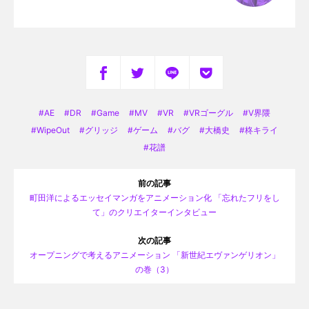
AE
DR
Game
MV
VR
VRゴーグル
V界隈
WipeOut
グリッジ
ゲーム
バグ
大橋史
柊キライ
花譜
前の記事
町田洋によるエッセイマンガをアニメーション化 「忘れたフリをし
て」のクリエイターインタビュー
次の記事
オープニングで考えるアニメーション 「新世紀エヴァンゲリオン」
の巻（3）