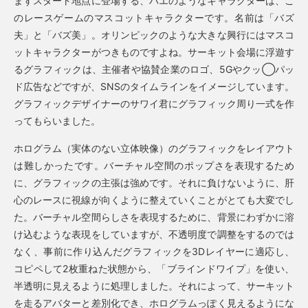
まずスタート地点に登場する、ハエのようなキャラクターは、こ
のレースゲームのマスコットキャラクターです。名前は「バズ
夫」と「バズ美」。オリンピックのような大きな興行にはマスコ
ットキャラクターがつきものですよね。サーキット会場に浮遊す
るグラフィックは、主催者や協賛企業のロゴ、5Gやクッ◯パッ
ド広告などですが、SNSのタイムラインをイメージしています。
グラフィックデザイナーのサワイ君にグラフィック周り一式を作
ってもらいました。
ホログラム（実体のない立体映像）のグラフィックをレイアウト
は難しかったです。バーチャル空間のポップさを表現するため
に、グラフィックの主張は強めです。それに負けないように、肝
心のレースに視線が向くように整えていくことがとても大変でし
た。バーチャル空間らしさを表現するために、背景にわずかに溶
け込むような表現をしていますが、不透明度で調整をするのでは
なく、事前に作り込んだグラフィックを3Dレイヤーに適応し、
コピペして2枚重ねた状態から、「ブラインドワイプ」を使い、
半透明に見えるように処理しました。それによって、サーキット
を走るアバターと差別化でき、ホログラムっぽく見えるようにな