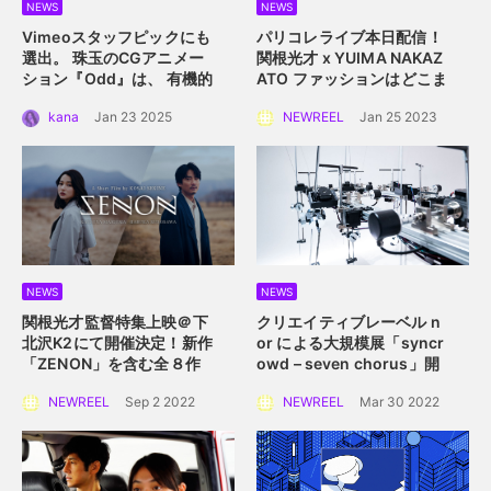
NEWS
NEWS
Vimeoスタッフピックにも
パリコレライブ本日配信！
選出。 珠玉のCGアニメー
関根光才 x YUIMA NAKAZ
ション『Odd』は、 有機的
ATO
ファッションはどこま
な植物の中に込められた規
で真にサステイナブルにな
kana
Jan 23 2025
NEWREEL
Jan 25 2023
則性を描く。
れるか？
NEWS
NEWS
関根光才監督特集上映＠下
クリエイティブレーベル n
北沢K2にて開催決定！
新作
or による大規模展
「syncr
「ZENON」を含む全８作
owd – seven chorus」開
品を一挙上映。
催！
2022年4月2日
NEWREEL
Sep 2 2022
NEWREEL
Mar 30 2022
（土）〜 4月10日（日）横
浜赤レンガ倉庫にて