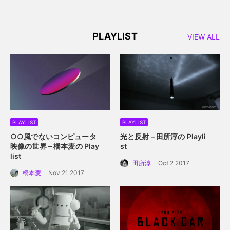
るアニメーション誕生秘
話。
PLAYLIST
VIEW ALL
PLAYLIST
PLAYLIST
○○風でないコンピュータ
光と反射 – 田所淳の Playli
映像の世界 – 橋本麦の Play
st
list
田所淳
Oct 2 2017
橋本麦
Nov 21 2017