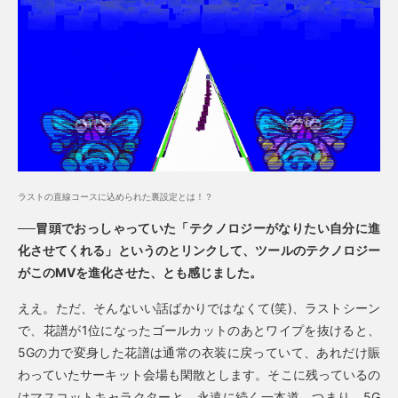
ラストの直線コースに込められた裏設定とは！？
──冒頭でおっしゃっていた「テクノロジーがなりたい自分に進
化させてくれる」というのとリンクして、ツールのテクノロジー
がこのMVを進化させた、とも感じました。
ええ。ただ、そんないい話ばかりではなくて(笑)、ラストシーン
で、花譜が1位になったゴールカットのあとワイプを抜けると、
5Gの力で変身した花譜は通常の衣装に戻っていて、あれだけ賑
わっていたサーキット会場も閑散とします。そこに残っているの
はマスコットキャラクターと、永遠に続く一本道。つまり、5G