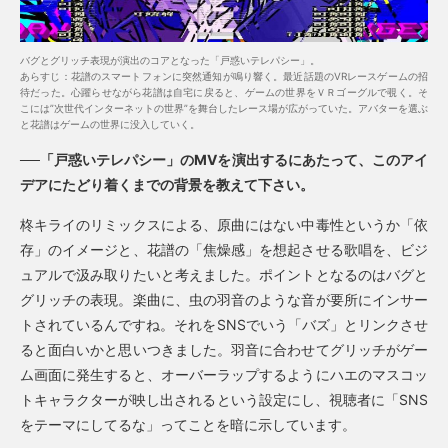
バグとグリッチ表現が演出のコアとなった「戸惑いテレパシー」。
あらすじ：花譜のスマートフォンに突然通知が鳴り響く。最近話題のVRレースゲームの招
待だった。心躍らせながら花譜は自宅に戻ると、ゲームの世界をＶＲゴーグルで覗く。そ
こには”次世代インターネットの世界”を舞台したレース場が広がっていた。アバターを選ぶ
と花譜はゲームの世界に没入していく。
──「戸惑いテレパシー」のMVを演出するにあたって、このアイ
デアにたどり着くまでの背景を教えて下さい。
柊キライのリミックスによる、原曲にはない中毒性というか「依
存」のイメージと、花譜の「焦燥感」を想起させる歌唱を、ビジ
ュアルで汲み取りたいと考えました。ポイントとなるのはバグと
グリッチの表現。楽曲に、虫の羽音のような音が要所にインサー
トされているんですね。それをSNSでいう「バズ」とリンクさせ
ると面白いかと思いつきました。羽音に合わせてグリッチがゲー
ム画面に発生すると、オーバーラップするようにハエのマスコッ
トキャラクターが映し出されるという設定にし、視聴者に「SNS
をテーマにしてるな」ってことを暗に示しています。