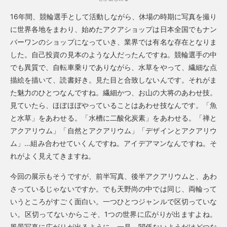
16年間、競輪選手として活動しながら、休場の時期に写真を撮り
に世界各地をまわり、始めたアクアショップは日本全国でもナン
バーワンのショップになっていき、業界では有名な存在となりま
した。自己投資の見本のような人だったんですね。競輪選手の中
でも異質で、自転車乗りでありながら、水草をやって、繊細な点
描絵を描いて、読書好き。見た目と合致しないんです。それがま
た魅力のひとつなんですね。繊細かつ、お山の大将のあわせ技。
見ていたら、ほぼほぼやっていることはあわせ技なんです。「魚
と水草」をあわせる。「水槽に二酸化炭素」をあわせる。「禅と
アクアリウム」「自然とアクアリウム」「デザインとアクアリウ
ム」…組み合わせていくんですね。アイデアマンなんですね。そ
れがよく見えてきますね。
今回の展示もそうですが、前半写真、後半アクアリウムと、あわ
さっているじゃないですか。でも天野尚の中では同じ、両輪って
いうところがすごく面白い。一つひとつジャンルで区切っていな
い。区切ってないからこそ、1つの世界に広がりが出ますよね。
風景写真に広がりが出るように。一見、関係ないようだけどつな