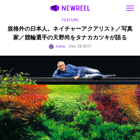
FEATURE
規格外の日本人。ネイチャーアクアリスト／写真
家／競輪選手の天野尚をタナカカツキが語る
kana
Dec 29 2017