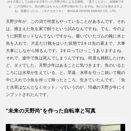
ガキ大将にしてお絵かき少年だった天野少年による点描画。「見てください。点描画です
よ。この当時から、魚の側にはちゃんと水草が描かれていますね。魚だけを描きますよ
ね、普通だったら」（タナカカツキ） ©AQUA DESIGN AMANO CO., LTD.
天野少年が、この潟で何度もやっていることがあるんです。それ
は、捕まえた魚を家で飼うという試みなんですね。でも、今のよ
うに飼育セットなんてないですから、履いていたゴムの靴に水と
魚を入れて、片足だけ靴をはいた状態で2キロ先の家まで、大事
大事にしながら帰るんです。2キロってけっこうありますよね。
それで、途中で魚は死んでしまうんですね。何度も挑戦したけれ
ど、ダメでした。天野少年はあることに気づきます。魚のいると
ころには水草が生えている、と。早速、水草を引っこ抜いて靴の
中に入れて小魚を持って帰ったところ、生きていたんです。「魚
と水草はなんとなくセット」っていうのが、10歳の天野少年にイ
ンプットされたんです。
“未来の天野尚”を作った自転車と写真