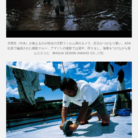
天野氏（中央）が抱えるのが特注の天野フィルム用のカメラ。巨大かつかなり重い。ADA
社員で編成された撮影クルー。アマゾンの撮影では道中、狩りをし、滋養をつけながら進
んだそうだ ©AQUA DESIGN AMANO CO., LTD.