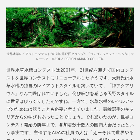
世界水草レイアウトコンテスト2017年 第17回グランプリ「コンゴ」ジョシュ・シム作｜マ
レーシア ©AQUA DESIGN AMANO CO., LTD.
世界水草水槽コンテストは2001年、21世紀を迎えて国内コンテ
ストを世界コンテストにリニューアルしたそうです。天野氏は水
草水槽の独自のレイアウトスタイルを築いていて、「禅アクアリ
ウム」なんて呼ばれていました。侘び寂びを感じる天野スタイル
に世界はびっくりしたんですね。一方で、水草水槽のレベルアッ
プのためには競うことも必要と考えていました。競輪選手のキャ
リアからの学びもあったことでしょう。でも驚いたのが、世界コ
ンテスト開始の前年まで、参加者数十数人の国内大会だったとい
う事実です。主催するADAの社員の人は「えーそれで世界やる