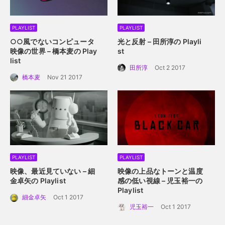
PLAYLIST
PLAYLIST
○○風でないコンピュータ
光と反射 – 田所淳の Playli
映像の世界 – 橋本麦の Play
st
list
田所淳
Oct 2 2017
橋本麦
Nov 21 2017
PLAYLIST
PLAYLIST
映像、最近見ていない – 細
映像の上品なトーンと温度
金卓矢の Playlist
感の低い視線 – 児玉裕一の
Playlist
細金卓矢
Oct 1 2017
児玉裕一
Oct 1 2017