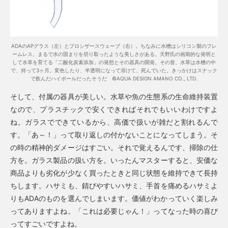
ADAのAPグラス（左）とプロシザースウェーブ（右）。ちなみに水槽はシリコン製のフレ
ームレス。まるで水の固まりを切り取ったような美しさがある。天野氏の画期的な発明と
して水草を育てる「二酸化炭素添加」の発想とその器具の開発。その昔、水草は水槽の中
で、持って3ヶ月。変色したり、半透明になって溶けて、死んでいた。きっかけはスナック
で飲んだハイボールだったそうだ ©AQUA DESIGN AMANO CO., LTD.
そして、付属の器具が美しい。水草や魚の生態系の生命維持装置
なので、プラスチックで安くできればそれでもいいわけですよ
ね。ガラスでできているから、高価で扱いが雑だと割れるんで
す。「あ～！」って取り返しの付かないことになってしまう。そ
の時の精神的ダメージはすごい。それで覚えるんです、掃除の仕
方を。ガラス製品の扱い方を。いったんマスターすると、安価な
商品よりも劣化が少なく買ったときと同じ状態を維持できて長持
ちします。ハサミも、錆びやすいハサミ、手首を痛めるハサミよ
りもADAのものを選んでしまいます。価値がわかっていく楽しみ
ってありますよね。「これは必要じゃん！」ってなった時の喜び
ってすごいですよね。