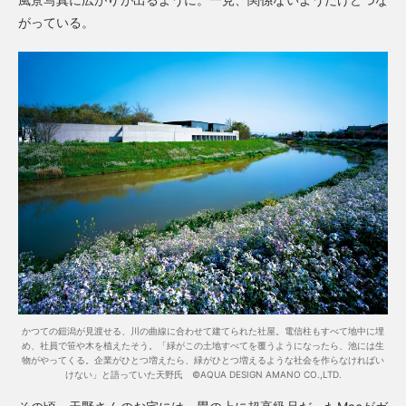
がっている。
かつての鎧潟が見渡せる、川の曲線に合わせて建てられた社屋。電信柱もすべて地中に埋
め、社員で笹や木を植えたそう。「緑がこの土地すべてを覆うようになったら、池には生
物がやってくる。企業がひとつ増えたら、緑がひとつ増えるような社会を作らなければい
けない」と語っていた天野氏 ©AQUA DESIGN AMANO CO.,LTD.