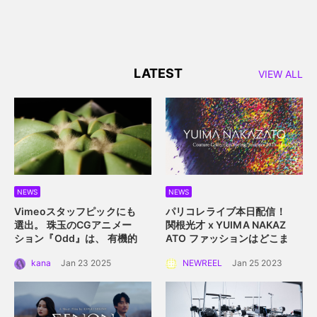
LATEST
VIEW ALL
NEWS
NEWS
Vimeoスタッフピックにも
パリコレライブ本日配信！
選出。 珠玉のCGアニメー
関根光才 x YUIMA NAKAZ
ション『Odd』は、 有機的
ATO
ファッションはどこま
な植物の中に込められた規
で真にサステイナブルにな
kana
Jan 23 2025
NEWREEL
Jan 25 2023
則性を描く。
れるか？