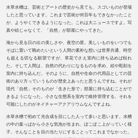
水草水槽は、芸術とアートの歴史から見ても、スゴいものが登場
したと思っています。これまで芸術が何百年もできなかったこと
が、ようやくできるようになった。これは大ニュースですよ。写
真や絵じゃなくて、「自然」が部屋にやってきた。
海から見る日の出の美しさや、夜空の星。美しいものをいつでも
そばに置いて眺めたいという人間の素朴な想いは世界共通、時空
も超える切なる願望ですが、草花でさえ室内に持ち込めば枯れ
た。そして人間は、自然の代わりになるものを求め、絵や彫刻を
室内に持ち込んだ。そのように、自然や生命の代用品としての芸
術のあり方っていうものが歴史上あったと思うんですね。それが
現代「自然」そのものが「生きた形で」部屋に持ち込むことがで
きるようになった。小さな生態系を室内で維持管理する。それを
可能にしたのがネイチャーアクアリウムなんですよね。
水草水槽で初めて光合成を目にした人って多いと思います。水槽
の中の葉っぱから小さな気泡が生まれ、ぽこぽこ上がっていく様
子。そんなことを目の当たりにすることってこれまでなかった。