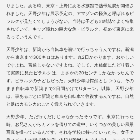
りました。ある時、東京・上野にある水族館で熱帯魚展が開催さ
れました。天野少年は展示予定の、アマゾンの怪魚と呼ばれるピ
ラルクが見たくてしょうがない。当時は子どもの雑誌でよく特集
されていて、キッズ憧れの巨大な魚・ピラルク。初めて東京に来
るっていうんです。
天野少年は、新潟から自転車を漕いで行っちゃうんですね。新潟
から東京まで300キロはあります。丸2日かかります。おかしい
ですよね、普通じゃないですよね。そして、水族館にたどり着い
て実際に見たピラルクは、まさかの20センチしかなかったんで
す。ピラルクの子どもだった。天野少年は愕然としつつも、その
まま自転車で新潟まで2日間かけてUターン。以降、天野少年
は、事あるごとに新潟と東京を自転車で往復するんですね。自然
と足はカモシカのごとく鍛えられていきます。
天野少年、ただ行くだけじゃなかったそうです。東京に行った
時、お兄さんからカメラを借りての道中、いくつかの美しい風景
写真を撮っているんです。それを学校に持っていったら、女子ク
ラスメートの間で焼き増し依頼が殺到したそうです。そこで「写