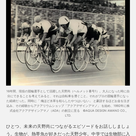
16年間、現役の競輪選手として活躍した天野尚（ヘルメット番号1）。大人になった時に自
分にできることを考えてみると、それは自転車を漕ぐこと。それがプロの競輪選手になっ
た経緯だった。同時に「 俺ほど水草を枯らしたやつはいない」 と豪語するほどお金を注ぎ
込み、その経験からアクアリウムショップ「アクアデザインアマノ」 を始め、1992年に株
式会社アクアデザインアマノ（ADA）の創立に至る ©AQUA DESIGN AMANO CO.,
LTD.
ひとつ、未来の天野尚につながるエピソードをお話ししましょ
う。生物が、熱帯魚が好きだった天野少年。中学では生物部に入