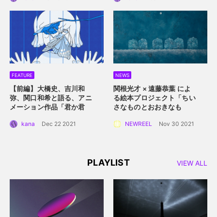
の魅力
描写。
FEATURE
NEWS
【前編】大橋史、吉川和
関根光才 × 遠藤恭葉 によ
弥、関口和希と語る、アニ
る絵本プロジェクト「ちい
メーション作品「君か君
さなものとおおきなも
か」。白抜きのキャラクタ
の」。 手に取って読める絵
kana
Dec 22 2021
NEWREEL
Nov 30 2021
ーデザインと感情移入させ
本にするプロジェクト始動
るアニメーション誕生秘
話。
PLAYLIST
VIEW ALL