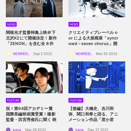
NEWS
NEWS
関根光才監督特集上映＠下
クリエイティブレーベル n
北沢K2にて開催決定！
新作
or による大規模展
「syncr
「ZENON」を含む全８作
owd – seven chorus」開
品を一挙上映。
催！
2022年4月2日
NEWREEL
Sep 2 2022
NEWREEL
Mar 30 2022
（土）〜 4月10日（日）横
浜赤レンガ倉庫にて
FEATURE
FEATURE
祝！第94回アカデミー賞
【後編】大橋史、吉川和
国際長編映画賞受賞！
撮影
弥、関口和希と語る、アニ
監督・四宮秀俊氏に聞く
映
メーション作品「君か君
画「ドライブ・マイ・カ
か」。つないだ手を通して
kana
Mar 29 2022
kana
Dec 27 2021
ー」におけるロケーション
描くアニメーション的心理