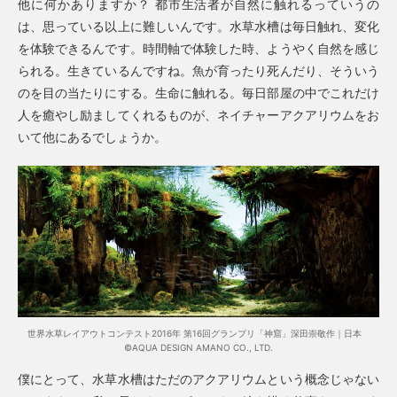
他に何かありますか？ 都市生活者が自然に触れるっていうの
は、思っている以上に難しいんです。水草水槽は毎日触れ、変化
を体験できるんです。時間軸で体験した時、ようやく自然を感じ
られる。生きているんですね。魚が育ったり死んだり、そういう
のを目の当たりにする。生命に触れる。毎日部屋の中でこれだけ
人を癒やし励ましてくれるものが、ネイチャーアクアリウムをお
いて他にあるでしょうか。
世界水草レイアウトコンテスト2016年 第16回グランプリ「神窟」深田崇敬作｜日本
©AQUA DESIGN AMANO CO., LTD.
僕にとって、水草水槽はただのアクアリウムという概念じゃない