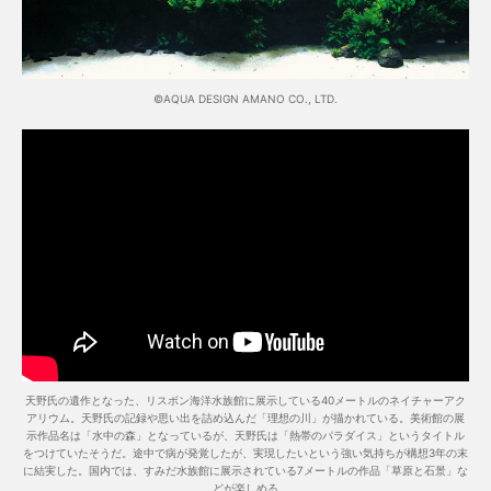
©AQUA DESIGN AMANO CO., LTD.
天野氏の遺作となった、リスボン海洋水族館に展示している40メートルのネイチャーアク
アリウム。天野氏の記録や思い出を詰め込んだ「理想の川」が描かれている。美術館の展
示作品名は「水中の森」となっているが、天野氏は「熱帯のパラダイス」というタイトル
をつけていたそうだ。途中で病が発覚したが、実現したいという強い気持ちが構想3年の末
に結実した。国内では、すみだ水族館に展示されている7メートルの作品「草原と石景」な
どが楽しめる