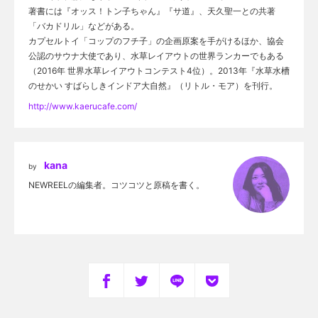
著書には『オッス！トン子ちゃん』『サ道』、天久聖一との共著
「バカドリル」などがある。
カプセルトイ「コップのフチ子」の企画原案を手がけるほか、協会
公認のサウナ大使であり、水草レイアウトの世界ランカーでもある
（2016年 世界水草レイアウトコンテスト4位）。2013年『水草水槽
のせかい すばらしきインドア大自然』（リトル・モア）を刊行。
http://www.kaerucafe.com/
kana
by
NEWREELの編集者。コツコツと原稿を書く。