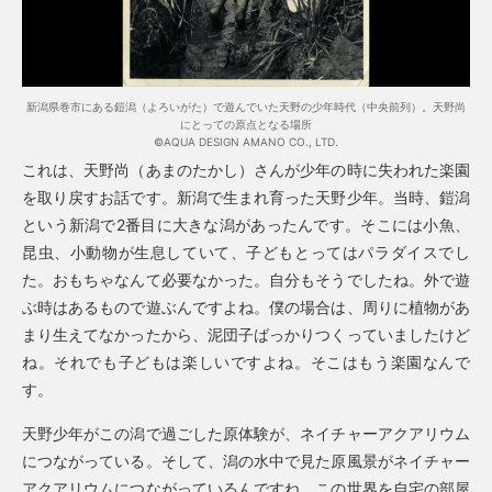
新潟県巻市にある鎧潟（よろいがた）で遊んでいた天野の少年時代（中央前列）。天野尚
にとっての原点となる場所
©AQUA DESIGN AMANO CO., LTD.
これは、天野尚（あまのたかし）さんが少年の時に失われた楽園
を取り戻すお話です。新潟で生まれ育った天野少年。当時、鎧潟
という新潟で2番目に大きな潟があったんです。そこには小魚、
昆虫、小動物が生息していて、子どもとってはパラダイスでし
た。おもちゃなんて必要なかった。自分もそうでしたね。外で遊
ぶ時はあるもので遊ぶんですよね。僕の場合は、周りに植物があ
まり生えてなかったから、泥団子ばっかりつくっていましたけど
ね。それでも子どもは楽しいですよね。そこはもう楽園なんで
す。
天野少年がこの潟で過ごした原体験が、ネイチャーアクアリウム
につながっている。そして、潟の水中で見た原風景がネイチャー
アクアリウムにつながっているんですね。この世界を自宅の部屋