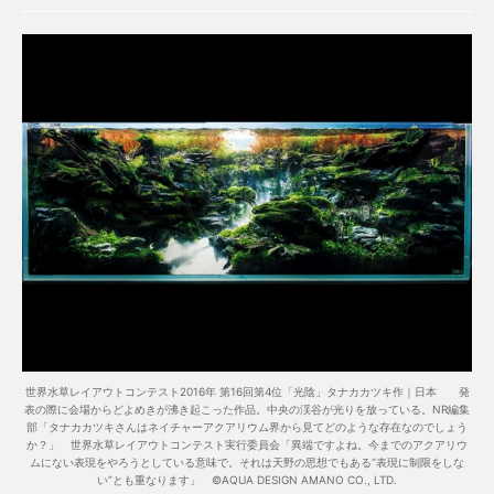
世界水草レイアウトコンテスト2016年 第16回第4位「光陰」タナカカツキ作｜日本 発
表の際に会場からどよめきが沸き起こった作品。中央の渓谷が光りを放っている。NR編集
部「タナカカツキさんはネイチャーアクアリウム界から見てどのような存在なのでしょう
か？」 世界水草レイアウトコンテスト実行委員会「異端ですよね。今までのアクアリウ
ムにない表現をやろうとしている意味で。それは天野の思想でもある“表現に制限をしな
い”とも重なります」 ©AQUA DESIGN AMANO CO., LTD.