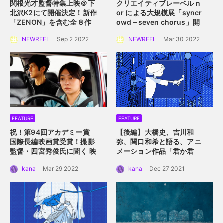
関根光才監督特集上映＠下
クリエイティブレーベル n
北沢K2にて開催決定！
新作
or による大規模展
「syncr
「ZENON」を含む全８作
owd – seven chorus」開
品を一挙上映。
催！
2022年4月2日
NEWREEL
Sep 2 2022
NEWREEL
Mar 30 2022
（土）〜 4月10日（日）横
浜赤レンガ倉庫にて
FEATURE
FEATURE
祝！第94回アカデミー賞
【後編】大橋史、吉川和
国際長編映画賞受賞！
撮影
弥、関口和希と語る、アニ
監督・四宮秀俊氏に聞く
映
メーション作品「君か君
画「ドライブ・マイ・カ
か」。つないだ手を通して
kana
Mar 29 2022
kana
Dec 27 2021
ー」におけるロケーション
描くアニメーション的心理
の魅力
描写。