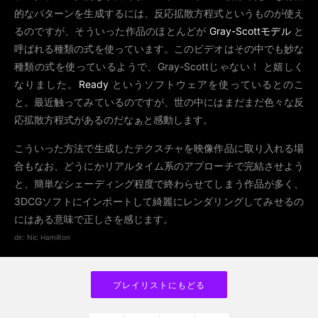
的なパターンを生成するには、反応拡散方程式というものが使え
るのですが、そういった作品のほとんどが
Gray-Scottモデル
と
呼ばれる種類の式を使っています。このビデオはその中でも妙な
種類の式を使っているようで、Gray-Scottじゃない！ と嬉しく
なりました。
Ready
というソフトウェアを使っているとのこ
と。最近触ってみているのですが、世の中にはまだまだ色々な反
応拡散方程式があるのだなぁと感動します。
こういった方法で生成したテクスチャを映像作品に取り入れる場
合もなお、どうにかリアルタイム系のアプローチで完結させよう
と、簡単なシェーディング程度で終わらせてしまう作品が多く、
3DCGソフトにインポートして綺麗にレンダリングしてみせるの
にはある意味で正しさを感じます。
dir: Nic Hamilton
プレイリストにもどる