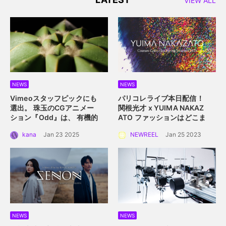
NEWS
NEWS
Vimeoスタッフピックにも
パリコレライブ本日配信！
選出。 珠玉のCGアニメー
関根光才 x YUIMA NAKAZ
ション『Odd』は、 有機的
ATO
ファッションはどこま
な植物の中に込められた規
で真にサステイナブルにな
kana
Jan 23 2025
NEWREEL
Jan 25 2023
則性を描く。
れるか？
NEWS
NEWS