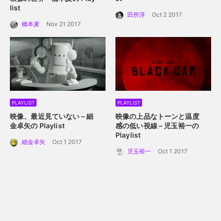
list
田所淳
Oct 2 2017
橋本麦
Nov 21 2017
PLAYLIST
PLAYLIST
映像、最近見ていない – 細
映像の上品なトーンと温度
金卓矢の Playlist
感の低い視線 – 児玉裕一の
Playlist
細金卓矢
Oct 1 2017
児玉裕一
Oct 1 2017