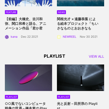
FEATURE
NEWS
【前編】大橋史、吉川和
関根光才 × 遠藤恭葉 によ
弥、関口和希と語る、アニ
る絵本プロジェクト「ちい
メーション作品「君か君
さなものとおおきなも
か」。白抜きのキャラクタ
の」。 手に取って読める絵
kana
Dec 22 2021
NEWREEL
Nov 30 2021
ーデザインと感情移入させ
本にするプロジェクト始動
るアニメーション誕生秘
話。
PLAYLIST
VIEW ALL
PLAYLIST
PLAYLIST
○○風でないコンピュータ
光と反射 – 田所淳の Playli
映像の世界 – 橋本麦の Play
st