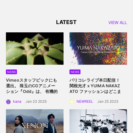
LATEST
VIEW ALL
NEWS
NEWS
Vimeoスタッフピックにも
パリコレライブ本日配信！
選出。 珠玉のCGアニメー
関根光才 x YUIMA NAKAZ
ション『Odd』は、 有機的
ATO
ファッションはどこま
な植物の中に込められた規
で真にサステイナブルにな
kana
Jan 23 2025
NEWREEL
Jan 25 2023
則性を描く。
れるか？