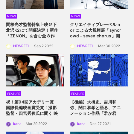
NEWS
NEWS
関根光才監督特集上映＠下
クリエイティブレーベル n
北沢K2にて開催決定！
新作
or による大規模展
「syncr
「ZENON」を含む全８作
owd – seven chorus」開
品を一挙上映。
催！
2022年4月2日
NEWREEL
Sep 2 2022
NEWREEL
Mar 30 2022
（土）〜 4月10日（日）横
浜赤レンガ倉庫にて
FEATURE
FEATURE
祝！第94回アカデミー賞
【後編】大橋史、吉川和
国際長編映画賞受賞！
撮影
弥、関口和希と語る、アニ
監督・四宮秀俊氏に聞く
映
メーション作品「君か君
画「ドライブ・マイ・カ
か」。つないだ手を通して
kana
Mar 29 2022
kana
Dec 27 2021
ー」におけるロケーション
描くアニメーション的心理
の魅力
描写。