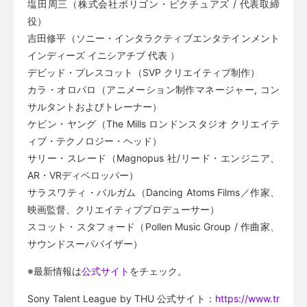
塩田周三（株式会社ポリゴン・ピクチュアズ / 代表取締
役）
吉田修平（ソニー・インタラクティブエンタテインメント
インディーズ イニシアチブ 代表 ）
デビッド・プレスコット（SVP クリエイティブ制作）
カラ・オロパロ（アニメーション制作マネージャー, コン
サルタントおよびトレーナー）
ケビン・ヤング（The Mills ロンドンスタジオ クリエイテ
ィブ・テクノロジー・ヘッド）
サリー・スレード（Magnopus 社/リード・エンジニア、
AR・VRディベロッパー）
サラスワティ・バルガム（Dancing Atoms Films／作家、
映画監督、クリエイティブプロデューサー）
スコット・スタフォード（Pollen Music Group / 作曲家、
サウンドスーパバイザー）
※最新情報は
公式サイト
をチェック。
Sony Talent League by THU 公式サイト：
https://www.tr