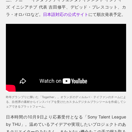
ズ イニシアチブ 代表 吉田修平、デビッド・プレスコット、カ
ラ・オロパロなど。
日本語対応の公式サイト
にて順次発表予定。
昨年グランプリに輝いた「Togather」。オランダのディルルバ・テイファンのチームによ
る、自然界の素材からインスパイアを受けたカスタムデジタルブラシツールを作成してシ
ェアできるプラットフォーム。
日本時間の10月9日より応募受付となる「Sony Talent League
by THU」。温めているアイデアや実現したいプロジェクトのあ
るクリエイターのみなさん、またとない機会をこの手で掴み取ろ