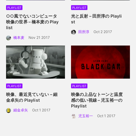
PLAYLIST
PLAYLIST
○○風でないコンピュータ
光と反射 – 田所淳の Playli
映像の世界 – 橋本麦の Play
st
list
田所淳
Oct 2 2017
橋本麦
Nov 21 2017
PLAYLIST
PLAYLIST
映像、最近見ていない – 細
映像の上品なトーンと温度
金卓矢の Playlist
感の低い視線 – 児玉裕一の
Playlist
細金卓矢
Oct 1 2017
児玉裕一
Oct 1 2017