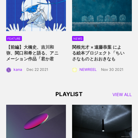
FEATURE
NEWS
【前編】大橋史、吉川和
関根光才 × 遠藤恭葉 によ
弥、関口和希と語る、アニ
る絵本プロジェクト「ちい
メーション作品「君か君
さなものとおおきなも
か」。白抜きのキャラクタ
の」。 手に取って読める絵
kana
Dec 22 2021
NEWREEL
Nov 30 2021
ーデザインと感情移入させ
本にするプロジェクト始動
るアニメーション誕生秘
話。
PLAYLIST
VIEW ALL