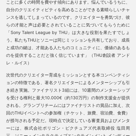
ことに多くの時間を費やす傾向にあります。悩んでいるうちに、
自分のクリエイティビティを高めることができる素晴らしいチャ
ンスを逃してしまっているのです。クリエイターを勇気づけ、彼
らの才能と声は必要とされていることに気づいてもらうために
「Sony Talent League by THU」は大きな役割を果たすでしょ
う。私たちTHUとソニーは同じミッションを共有しており、成長
と成功の鍵は、才能ある人たちのコミュニティに、価値のあるも
のを提供することだと強く信じています」（THU創設者 アンド
レ・ルイス）
次世代のクリエイター育成をミッションとする本コンペンティシ
ョンの特徴である、著名クリエイターによるメンターシップも引
き続き実施。ファイナリスト3組には、10週間のメンターシップ
を受ける権利と最大10.000€（約130万円）の制作支援金が提供
される。グランプリチームにはファイナリストの賞品に加え、次
回のTHUイベントへの参加権（チケット、旅費、宿泊費、食費）
が授与される予定だ。現時点で決定している審査員およびメンタ
ーには、株式会社ポリゴン・ピクチュアズ代表取締役 塩田周
三、ソニー・インタラクティブエンタテインメント インディー