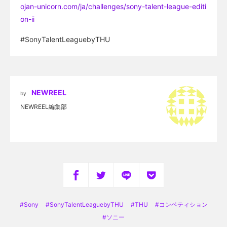
ojan-unicorn.com/ja/challenges/sony-talent-league-editi
on-ii
#SonyTalentLeaguebyTHU
NEWREEL
by
NEWREEL編集部
Sony
SonyTalentLeaguebyTHU
THU
コンペティション
ソニー