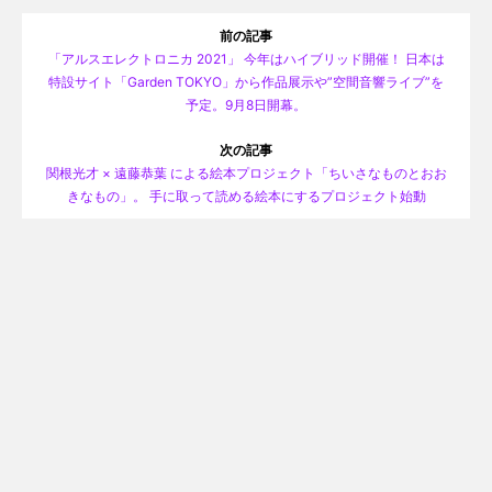
前の記事
「アルスエレクトロニカ 2021」 今年はハイブリッド開催！ 日本は
特設サイト「Garden TOKYO」から作品展示や”空間音響ライブ”を
予定。9月8日開幕。
次の記事
関根光才 × 遠藤恭葉 による絵本プロジェクト「ちいさなものとおお
きなもの」。 手に取って読める絵本にするプロジェクト始動