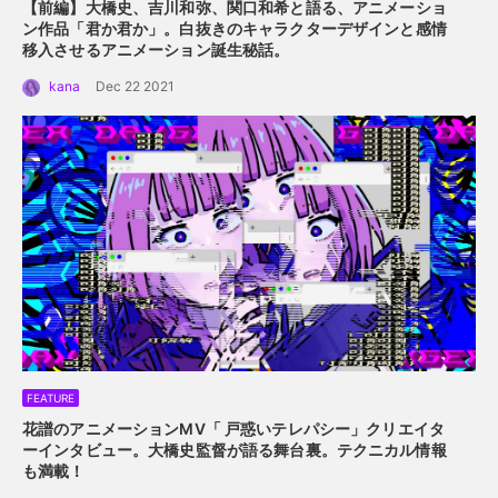
【前編】大橋史、吉川和弥、関口和希と語る、アニメーショ
ン作品「君か君か」。白抜きのキャラクターデザインと感情
移入させるアニメーション誕生秘話。
kana
Dec 22 2021
FEATURE
花譜のアニメーションMV「 戸惑いテレパシー」クリエイタ
ーインタビュー。
大橋史監督が語る舞台裏。テクニカル情報
も満載！